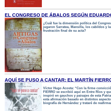
EL CONGRESO DE ÁBALOS SEGÚN EDUARD
¿Cuál fue la dimensión política del Congre
jugaron Sarratea, Mansilla, los cabildos y 
frustración final de su acta?
AQUÍ SE PUSO A CANTAR: EL MARTÍN FIERR
Víctor Hugo Acosta: “Con la firme convicci
FIERRO se escribió aquí en Entre Ríos y q
inspiró en gauchos y paisajes de esta Patri
esta afirmación basado en distintos aspectos
biografía de Hernández y trataré de reafi