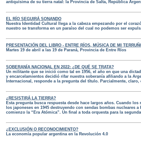
antiquísima de su tierra natal: la Provincia de Salta, República Argen
EL RÍO SEGUIRÁ SONANDO
Nuestra Identidad Cultural llega a la cabeza empezando por el cora
nuestro se transforma en un paraíso del cual no podemos ser expul
PRESENTACIÓN DEL LIBRO - ENTRE RÍOS, MÚSICA DE MI TERRUÑ
Martes 19 de abril a las 19 de Paraná, Provincia de Entre Ríos
SOBERANÍA NACIONAL EN 2022: ¿DE QUÉ SE TRATA?
Un militante que se inició como tal en 1956, el año en que una dictad
y encarcelamientos decidió rifar nuestra soberanía afiliando a la Ar
Internacional, responde a la pregunta del título. Parcialmente, claro,
¿RESISTIRÁ LA TIERRA?
Esta pregunta busca respuesta desde hace largos años. Cuando los
los japoneses en 1945 destruyendo con sendas bombas nucleares a 
comienzo la “Era Atómica”. Un final a toda orquesta para la segunda
¿EXCLUSIÓN O RECONOCIMIENTO?
La economía popular argentina en la Revolución 4.0