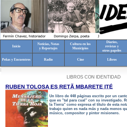
Diarios,
Noticias, Notas
Cultura en los
Inicio
revistas y
y Reportajes
Municipios
otros papeles
Peñas y Encuentros
Radio
Cine
Libros
LIBROS CON IDENTIDAD
RUBEN TOLOSA ES RETÃ MBARETE ITÉ
Un libro de 448 páginas escrito por un cant
que es "tal para cual" con su investigado. 
la Tierra" como expresa el título de esta no
trabajo quien es nada más y nada menos qu
músico, compositor y pintor misionero.