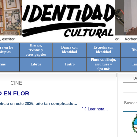
Diarios,
ra en los
Danza con
Escuelas con
revistas y
Dis
icipios
identidad
identidad
otros papeles
Pintura, dibujo,
ine
Libros
Teatro
escultura y
Ta
algo más
Do
CINE
 EN FLOR
oticia en este 2026, año tan complicado…
[+] Leer nota...