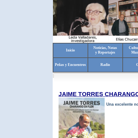
Noticias, Notas
Cultu
Inicio
y Reportajes
Mun
Peñas y Encuentros
Radio
C
JAIME TORRES CHARANGO
Una excelente n