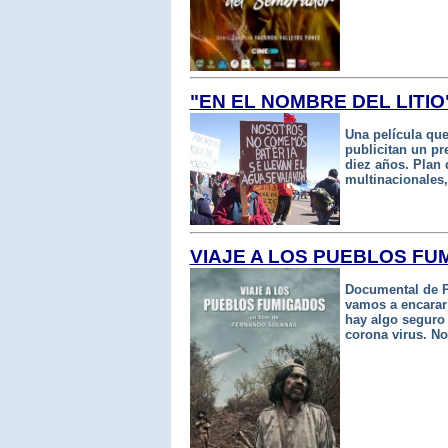
"EN EL NOMBRE DEL LITIO
Una película qu
publicitan un pr
diez años. Plan
multinacionales,
VIAJE A LOS PUEBLOS FU
Documental de P
vamos a encarar
hay algo seguro
corona virus. No