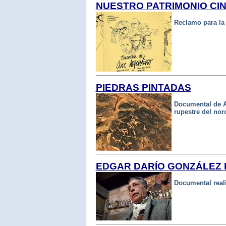
NUESTRO PATRIMONIO CI
Reclamo para la
PIEDRAS PINTADAS
Documental de Al
rupestre del nor
EDGAR DARÍO GONZÁLEZ EN
Documental reali