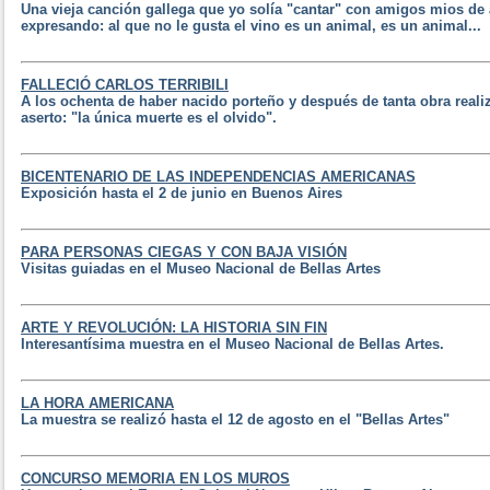
Una vieja canción gallega que yo solía "cantar" con amigos mios de 
expresando: al que no le gusta el vino es un animal, es un animal...
FALLECIÓ CARLOS TERRIBILI
A los ochenta de haber nacido porteño y después de tanta obra reali
aserto: "la única muerte es el olvido".
BICENTENARIO DE LAS INDEPENDENCIAS AMERICANAS
Exposición hasta el 2 de junio en Buenos Aires
PARA PERSONAS CIEGAS Y CON BAJA VISIÓN
Visitas guiadas en el Museo Nacional de Bellas Artes
ARTE Y REVOLUCIÓN: LA HISTORIA SIN FIN
Interesantísima muestra en el Museo Nacional de Bellas Artes.
LA HORA AMERICANA
La muestra se realizó hasta el 12 de agosto en el "Bellas Artes"
CONCURSO MEMORIA EN LOS MUROS