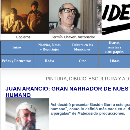
Diarios,
Noticias, Notas
Cultura en los
Inicio
revistas y
y Reportajes
Municipios
otros papeles
Peñas y Encuentros
Radio
Cine
Libros
PINTURA, DIBUJO, ESCULTURA Y AL
JUAN ARANCIO: GRAN NARRADOR DE NUES
HUMANO
Así decidió presentar Gastón Gori a este gr
humano", como lo definió más tarde en el d
alpargatas" de Matecosido producciones.