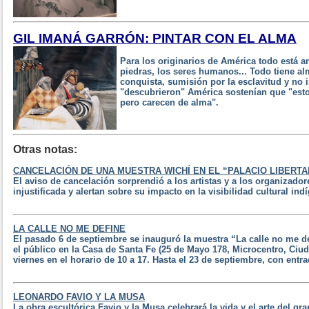
GIL IMANÁ GARRÓN: PINTAR CON EL ALMA
Para los originarios de América todo está an
piedras, los seres humanos... Todo tiene alm
conquista, sumisión por la esclavitud y no 
"descubrieron" América sostenían que "est
pero carecen de alma".
Otras notas:
CANCELACIÓN DE UNA MUESTRA WICHÍ EN EL “PALACIO LIBERTA
El aviso de cancelación sorprendió a los artistas y a los organizadore
injustificada y alertan sobre su impacto en la visibilidad cultural ind
LA CALLE NO ME DEFINE
El pasado 6 de septiembre se inauguró la muestra “La calle no me de
el público en la Casa de Santa Fe (25 de Mayo 178, Microcentro, Ciu
viernes en el horario de 10 a 17. Hasta el 23 de septiembre, con entrad
LEONARDO FAVIO Y LA MUSA
La obra escultórica Favio y la Musa celebrará la vida y el arte del gr