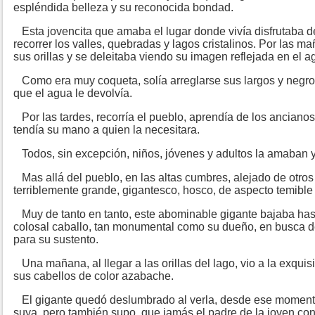
espléndida belleza y su reconocida bondad.
Esta jovencita que amaba el lugar donde vivía disfrutaba de
recorrer los valles, quebradas y lagos cristalinos. Por las ma
sus orillas y se deleitaba viendo su imagen reflejada en el a
Como era muy coqueta, solía arreglarse sus largos y negros
que el agua le devolvía.
Por las tardes, recorría el pueblo, aprendía de los ancianos
tendía su mano a quien la necesitara.
Todos, sin excepción, niños, jóvenes y adultos la amaban 
Mas allá del pueblo, en las altas cumbres, alejado de otro
terriblemente grande, gigantesco, hosco, de aspecto temible 
Muy de tanto en tanto, este abominable gigante bajaba has
colosal caballo, tan monumental como su dueño, en busca de
para su sustento.
Una mañana, al llegar a las orillas del lago, vio a la exquis
sus cabellos de color azabache.
El gigante quedó deslumbrado al verla, desde ese momento
suya, pero también supo, que jamás el padre de la joven con