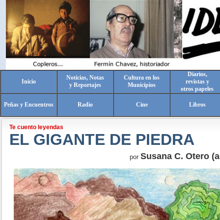
Diarios,
Noticias, Notas
Cultura en los
Inicio
revistas y
y Reportajes
Municipios
otros papeles
Peñas y Encuentros
Radio
Cine
Libros
Te cuento leyendas
EL GIGANTE DE PIEDRA
Susana C. Otero (a
por