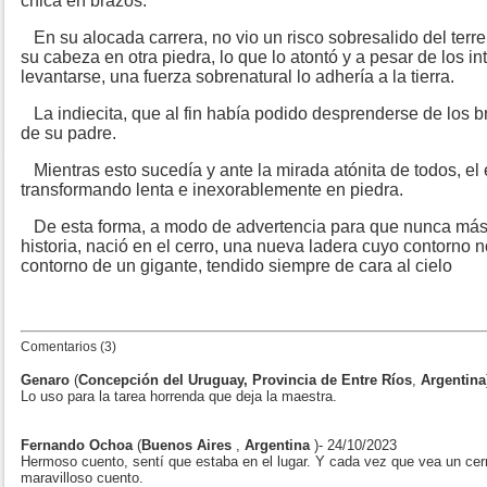
chica en brazos.
En su alocada carrera, no vio un risco sobresalido del terr
su cabeza en otra piedra, lo que lo atontó y a pesar de los i
levantarse, una fuerza sobrenatural lo adhería a la tierra.
La indiecita, que al fin había podido desprenderse de los br
de su padre.
Mientras esto sucedía y ante la mirada atónita de todos, e
transformando lenta e inexorablemente en piedra.
De esta forma, a modo de advertencia para que nunca más a
historia, nació en el cerro, una nueva ladera cuyo contorno
contorno de un gigante, tendido siempre de cara al
Comentarios (3)
Genaro
(
Concepción del Uruguay, Provincia de Entre Ríos
,
Argentina
Lo uso para la tarea horrenda que deja la maestra.
Fernando Ochoa
(
Buenos Aires
,
Argentina
)- 24/10/2023
Hermoso cuento, sentí que estaba en el lugar. Y cada vez que vea un cerr
maravilloso cuento.