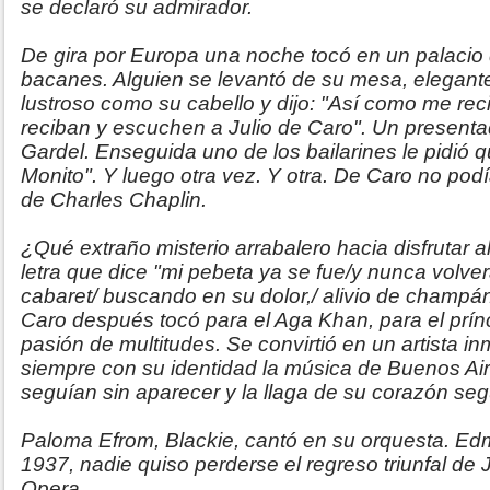
se declaró su admirador.
De gira por Europa una noche tocó en un palacio 
bacanes. Alguien se levantó de su mesa, elegant
lustroso como su cabello y dijo: "Así como me rec
reciban y escuchen a Julio de Caro". Un presentad
Gardel. Enseguida uno de los bailarines le pidió qu
Monito". Y luego otra vez. Y otra. De Caro no po
de Charles Chaplin.
¿Qué extraño misterio arrabalero hacia disfrutar 
letra que dice "mi pebeta ya se fue/y nunca volver
cabaret/ buscando en su dolor,/ alivio de champá
Caro después tocó para el Aga Khan, para el prín
pasión de multitudes. Se convirtió en un artista 
siempre con su identidad la música de Buenos Ai
seguían sin aparecer y la llaga de su corazón seg
Paloma Efrom, Blackie, cantó en su orquesta. E
1937, nadie quiso perderse el regreso triunfal de J
Opera.