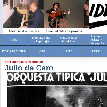
Diarios,
Noticias, Notas
Cultura en los
Inicio
revistas y
y Reportajes
Municipios
otros papeles
Peñas y Encuentros
Radio
Cine
Libros
Noticias Notas y Reportajes
Julio de Caro