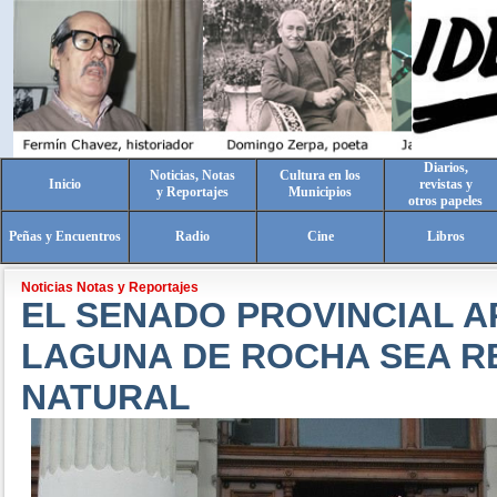
Diarios,
Noticias, Notas
Cultura en los
Inicio
revistas y
y Reportajes
Municipios
otros papeles
Peñas y Encuentros
Radio
Cine
Libros
Noticias Notas y Reportajes
EL SENADO PROVINCIAL 
LAGUNA DE ROCHA SEA R
NATURAL