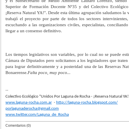
y el Subsecretario de Medio Ambiente Lautaro Lorenzo, siendo par
Superior de Formación Docente Nº35 y del Colectivo Ecológic
¡Reserva Natural YA!". Desde esta última agrupación saludamos la v
trabajó el proyecto por parte de todos los sectores intervinientes, 
escuchando a las organizaciones civiles, especialistas, conciliand
llegar a un consenso definitivo.
Los tiempos legislativos son variables, por lo cual no se puede est
Cámara de Diputados pero solicitamos a los legisladores que traten
para lograr definitivamente y a posteridad una de las Reservas N
Bonaerense.
Falta poco, muy poco...
--
Colectivo Ecológico "Unidos Por Laguna de Rocha - ¡Reserva Natural YA!
www.laguna-rocha.com.ar
-
http://laguna-rocha.blogspot.com/
porlagunaderocha@gmail.com
www.twitter.com/Laguna_de_Rocha
Comentarios (0)