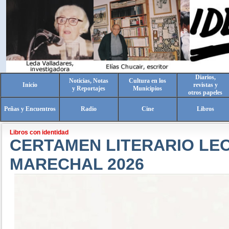
Diarios,
Noticias, Notas
Cultura en los
Inicio
revistas y
y Reportajes
Municipios
otros papeles
Peñas y Encuentros
Radio
Cine
Libros
Libros con identidad
CERTAMEN LITERARIO LE
MARECHAL 2026