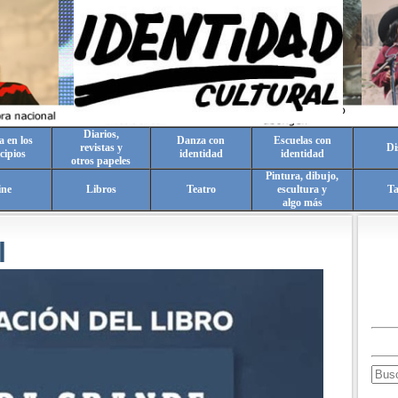
Diarios,
a en los
Danza con
Escuelas con
revistas y
Di
cipios
identidad
identidad
otros papeles
Pintura, dibujo,
ine
Libros
Teatro
escultura y
T
algo más
l