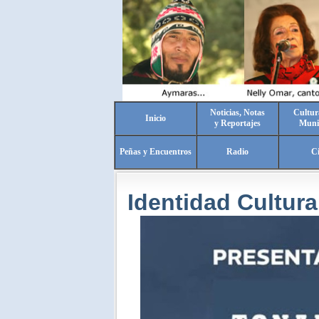
Noticias, Notas
Cultur
Inicio
y Reportajes
Muni
Peñas y Encuentros
Radio
C
Identidad Cultura