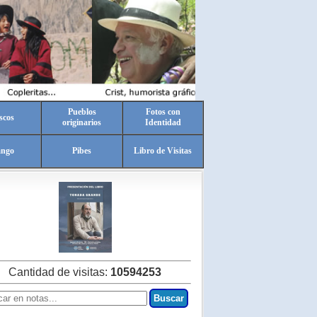
Pueblos
Fotos con
scos
originarios
Identidad
ango
Pibes
Libro de Visitas
Cantidad de visitas:
10594253