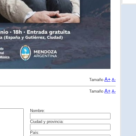
A+
Tamaño
A-
A+
Tamaño
A-