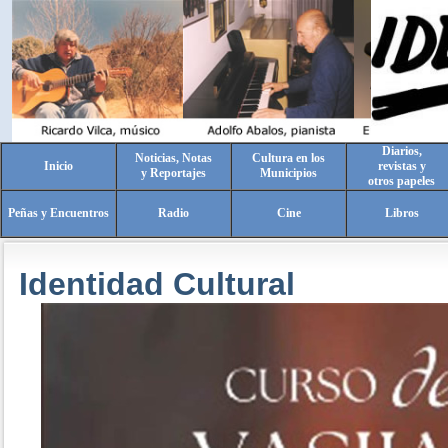
Diarios,
Noticias, Notas
Cultura en los
Inicio
revistas y
y Reportajes
Municipios
otros papeles
Peñas y Encuentros
Radio
Cine
Libros
Identidad Cultural