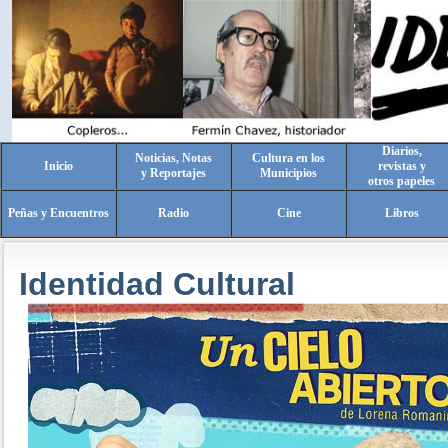
Diarios,
Noticias, Notas
Cultura en los
Inicio
revistas y
y Reportajes
Municipios
otros papeles
Peñas y Encuentros
Radio
Cine
Libros
Identidad Cultural