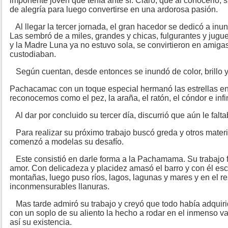
imponente joven que tenía ante sí. Claro, que al conocerlo,
de alegría para luego convertirse en una ardorosa pasión.
Al llegar la tercer jornada, el gran hacedor se dedicó a inun
Las sembró de a miles, grandes y chicas, fulgurantes y jugue
y la Madre Luna ya no estuvo sola, se convirtieron en amigas
custodiaban.
Según cuentan, desde entonces se inundó de color, brillo y 
Pachacamac con un toque especial hermanó las estrellas en
reconocemos como el pez, la araña, el ratón, el cóndor e inf
Al dar por concluido su tercer día, discurrió que aún le falt
Para realizar su próximo trabajo buscó greda y otros materia
comenzó a modelas su desafío.
Este consistió en darle forma a la Pachamama. Su trabajo f
amor. Con delicadeza y placidez amasó el barro y con él esc
montañas, luego puso ríos, lagos, lagunas y mares y en el r
inconmensurables llanuras.
Mas tarde admiró su trabajo y creyó que todo había adquirid
con un soplo de su aliento la hecho a rodar en el inmenso v
así su existencia.