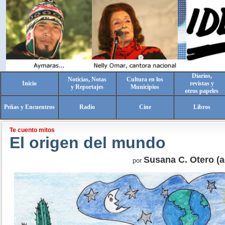
Diarios,
Noticias, Notas
Cultura en los
Inicio
revistas y
y Reportajes
Municipios
otros papeles
Peñas y Encuentros
Radio
Cine
Libros
Te cuento mitos
El origen del mundo
Susana C. Otero (a
por