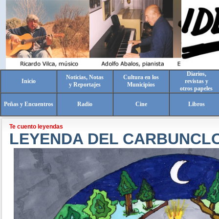
Diarios,
Noticias, Notas
Cultura en los
Inicio
revistas y
y Reportajes
Municipios
otros papeles
Peñas y Encuentros
Radio
Cine
Libros
Te cuento leyendas
LEYENDA DEL CARBUNCL