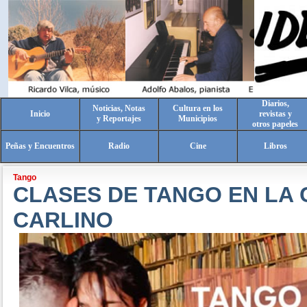
Diarios,
Noticias, Notas
Cultura en los
Inicio
revistas y
y Reportajes
Municipios
otros papeles
Peñas y Encuentros
Radio
Cine
Libros
Tango
CLASES DE TANGO EN LA 
CARLINO