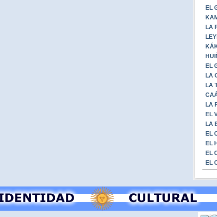
EL 
KAM
LA 
LEY
KÁK
HUI
EL 
LA 
LA 
CAÁ
LA 
EL 
LA 
EL 
EL 
EL 
EL 