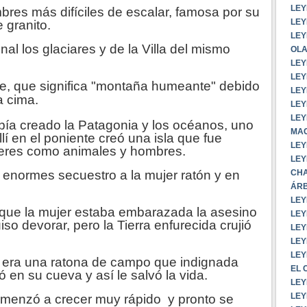
LEY
res más difíciles de escalar, famosa por su
LEY
 granito.
LEY
al los glaciares y de la Villa del mismo
OLA
LEY
LEY
he, que significa "montaña humeante" debido
LEY
a cima.
LEY
LEY
ía creado la Patagonia y los océanos, uno
MAC
llí en el poniente creó una isla que fue
LEY
 seres como animales y hombres.
LEY
CHA
 enormes secuestro a la mujer ratón y en
ÁRB
LEY
e que la mujer estaba embarazada la asesino
LEY
uiso devorar, pero la Tierra enfurecida crujió
LEY
LEY
LEY
j, era una ratona de campo que indignada
EL 
ió en su cueva y así le salvó la vida.
LEY
LEY
comenzó a crecer muy rápido y pronto se