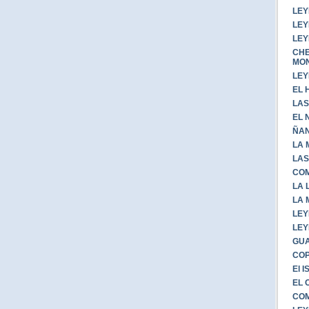
LEY
LEY
LEY
CHE
MO
LEY
EL 
LAS
EL 
ÑA
LA 
LAS
COM
LA 
LA 
LEY
LEY
GUA
CO
El 
EL 
COM