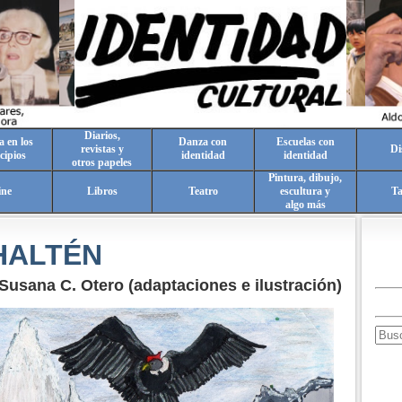
Diarios,
a en los
Danza con
Escuelas con
revistas y
Di
cipios
identidad
identidad
otros papeles
Pintura, dibujo,
ine
Libros
Teatro
escultura y
T
algo más
HALTÉN
Susana C. Otero (adaptaciones e ilustración)