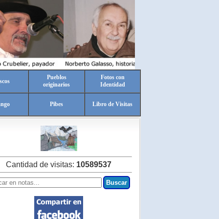
Pueblos
Fotos con
scos
originarios
Identidad
ango
Pibes
Libro de Visitas
Cantidad de visitas:
10589537