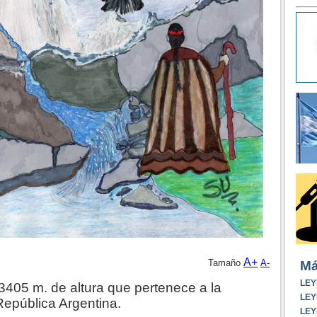
A+
Tamaño
A-
Má
LEY
405 m. de altura que pertenece a la
LEY
República Argentina.
LEY