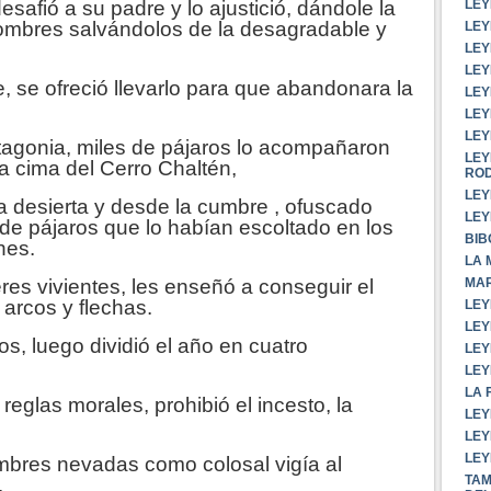
LEY
desafió a su padre y lo ajustició, dándole la
hombres salvándolos de la desagradable y
LEY
LEY
LEY
, se ofreció llevarlo para que abandonara la
LEY
LEY
LEY
Patagonia, miles de pájaros lo acompañaron
LEY
a cima del Cerro Chaltén,
RO
LEY
rra desierta y desde la cumbre , ofuscado
LEY
 de pájaros que lo habían escoltado en los
BIB
hes.
LA 
MAR
res vivientes, les enseñó a conseguir el
 arcos y flechas.
LEY
LEY
s, luego dividió el año en cuatro
LEY
LEY
LA 
reglas morales, prohibió el incesto, la
LEY
LEY
LEY
umbres nevadas como colosal vigía al
TAM
ctor de los Andes.