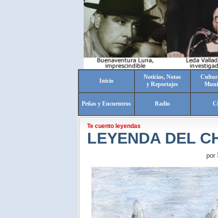
Noticias, Notas
Cultur
Inicio
y Reportajes
Muni
Peñas y Encuentros
Radio
C
Te cuento leyendas
LEYENDA DEL C
por