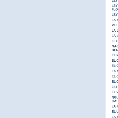
LEY
LEY
FLO
LEY
LA 
PIL
LA 
LA 
LEY
NAC
BE
EL 
EL 
EL 
LA
EL 
EL 
LEY
EL 
NGU
CA
LA 
EL 
LA 