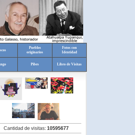
Pueblos
Fotos con
scos
originarios
Identidad
ango
Pibes
Libro de Visitas
Cantidad de visitas:
10595677