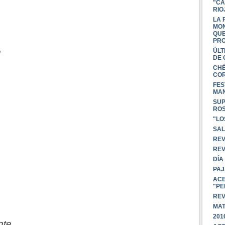
"CA
RIO
LA 
MON
QUE
PRO
n
ÚLT
DE 
CHÉ
CO
FES
MAN
SUP
RO
"LO
SAL
REV
REV
DÍA
PAJ
ACE
"PE
REV
MA
201
nte