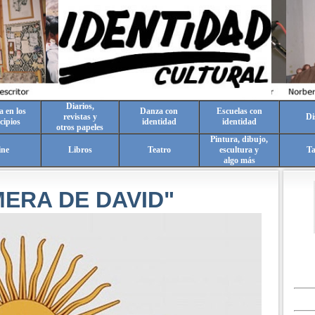
Diarios,
a en los
Danza con
Escuelas con
revistas y
Di
cipios
identidad
identidad
otros papeles
Pintura, dibujo,
ine
Libros
Teatro
escultura y
T
algo más
MERA DE DAVID"