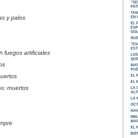
"SE
PAT
TAN
as y palos
EN
EL 
ESP
GOL
NUE
"ES
EST
 fuegos artificiales
LOS
QUE
os
MAR
PU
muertos
EL 
EL 
os: muertos
LA 
ALT
LA 
OCT
NAV
MIR
MAR
empre
EL 
IDE