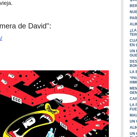
vieja.
BER
NUE
PAR
mera de David":
ALI
¿LA
TER
/
CUA
EN 
UN 
GU
DES
BON
LA 
“PA
HIM
MEM
GEN
CAR
LA 
FUE
MAL
UN 
ALI
UN 