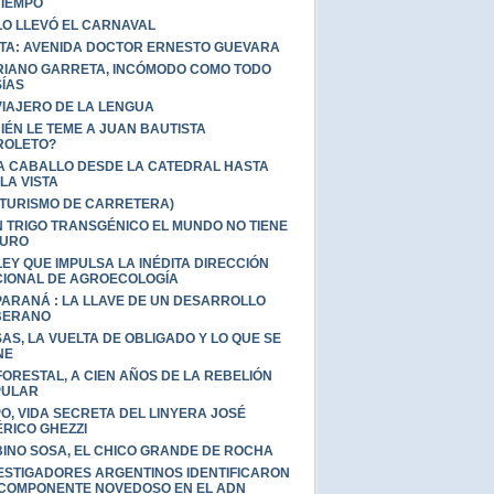
TIEMPO
LO LLEVÓ EL CARNAVAL
TA: AVENIDA DOCTOR ERNESTO GUEVARA
IANO GARRETA, INCÓMODO COMO TODO
ÍAS
VIAJERO DE LA LENGUA
IÉN LE TEME A JUAN BAUTISTA
ROLETO?
A CABALLO DESDE LA CATEDRAL HASTA
LA VISTA
(TURISMO DE CARRETERA)
 TRIGO TRANSGÉNICO EL MUNDO NO TIENE
TURO
LEY QUE IMPULSA LA INÉDITA DIRECCIÓN
IONAL DE AGROECOLOGÍA
PARANÁ : LA LLAVE DE UN DESARROLLO
BERANO
AS, LA VUELTA DE OBLIGADO Y LO QUE SE
NE
FORESTAL, A CIEN AÑOS DE LA REBELIÓN
PULAR
O, VIDA SECRETA DEL LINYERA JOSÉ
RICO GHEZZI
INO SOSA, EL CHICO GRANDE DE ROCHA
ESTIGADORES ARGENTINOS IDENTIFICARON
COMPONENTE NOVEDOSO EN EL ADN