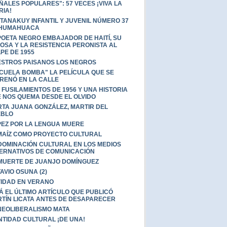
ÑALES POPULARES": 57 VECES ¡VIVA LA
RIA!
TANAKUY INFANTIL Y JUVENIL NÚMERO 37
 HUMAHUACA
POETA NEGRO EMBAJADOR DE HAITÍ, SU
OSA Y LA RESISTENCIA PERONISTA AL
PE DE 1955
STROS PAISANOS LOS NEGROS
CUELA BOMBA" LA PELÍCULA QUE SE
RENÓ EN LA CALLE
 FUSILAMIENTOS DE 1956 Y UNA HISTORIA
 NOS QUEMA DESDE EL OLVIDO
TA JUANA GONZÁLEZ, MARTIR DEL
EBLO
PEZ POR LA LENGUA MUERE
MAÍZ COMO PROYECTO CULTURAL
DOMINACIÓN CULTURAL EN LOS MEDIOS
ERNATIVOS DE COMUNICACIÓN
MUERTE DE JUANJO DOMÍNGUEZ
AVIO OSUNA (2)
IDAD EN VERANO
Á EL ÚLTIMO ARTÍCULO QUE PUBLICÓ
TÍN LICATA ANTES DE DESAPARECER
NEOLIBERALISMO MATA
NTIDAD CULTURAL ¡DE UNA!