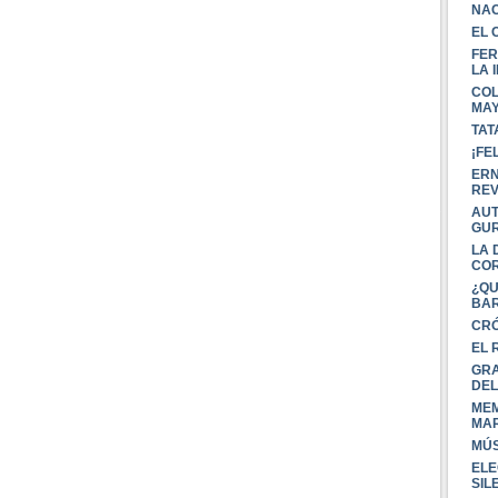
NAC
EL 
FER
LA 
COL
MA
TAT
¡FE
ERN
REV
AUT
e
GUR
LA 
COR
¿QU
BAR
CRÓ
EL 
GRA
DEL
MEM
MAR
MÚS
ELE
SIL