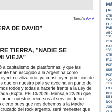
Má
pa
OTR
A+
Tamaño
A-
ORI
EL 
RA DE DAVID"
PAR
ABO
“GE
202
CAN
RE TIERRA, "NADIE SE
“PA
OTR
MI VIEJA"
FAC
POR
ó a capitalismo de plataformas, y que las
SUE
dente han escogido a la Argentina como
POR
yecto civilizatorio, ya constituyen primicias de
“LO
es que en nuestro país se avecina un punto de
TIE
limos todos y todas a hacerle frente a la
Ley de
LO 
rivada (Expte. PE-13/2026, Mensaje 22/26)
que
DON
DE 
 poner nuestros recursos al servicio de un
NO 
 es cierto pues que nos debemos a la Madre
JOS
 cruzado del rock argento, será menester que
QUE