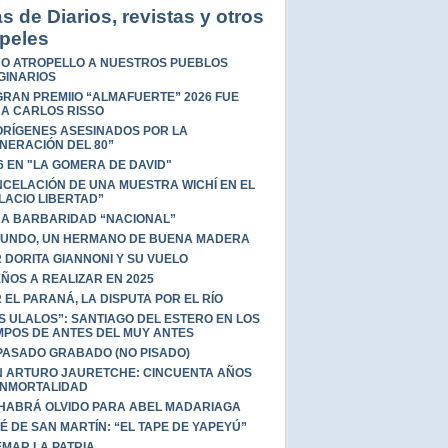
s de Diarios, revistas y otros
peles
O ATROPELLO A NUESTROS PUEBLOS
GINARIOS
GRAN PREMIIO “ALMAFUERTE” 2026 FUE
A CARLOS RISSO
RÍGENES ASESINADOS POR LA
NERACIÓN DEL 80”
6 EN "LA GOMERA DE DAVID"
CELACIÓN DE UNA MUESTRA WICHÍ EN EL
LACIO LIBERTAD”
A BARBARIDAD “NACIONAL”
UNDO, UN HERMANO DE BUENA MADERA
 DORITA GIANNONI Y SU VUELO
ÑOS A REALIZAR EN 2025
 EL PARANÁ, LA DISPUTA POR EL RÍO
S ULALOS”: SANTIAGO DEL ESTERO EN LOS
MPOS DE ANTES DEL MUY ANTES
PASADO GRABADO (NO PISADO)
 ARTURO JAURETCHE: CINCUENTA AÑOS
INMORTALIDAD
HABRÁ OLVIDO PARA ABEL MADARIAGA
É DE SAN MARTÍN: “EL TAPE DE YAPEYÚ”
MAR LA PATRIA