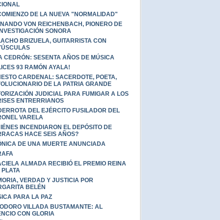
IONAL
COMIENZO DE LA NUEVA "NORMALIDAD"
NANDO VON REICHENBACH, PIONERO DE
INVESTIGACIÓN SONORA
ACHO BRIZUELA, GUITARRISTA CON
YÚSCULAS
A CEDRÓN: SESENTA AÑOS DE MÚSICA
LICES 93 RAMÓN AYALA!
ESTO CARDENAL: SACERDOTE, POETA,
OLUCIONARIO DE LA PATRIA GRANDE
ORIZACIÓN JUDICIAL PARA FUMIGAR A LOS
ISES ENTRERRIANOS
DERROTA DEL EJÉRCITO FUSILADOR DEL
ONEL VARELA
IÉNES INCENDIARON EL DEPÓSITO DE
RACAS HACE SEIS AÑOS?
NICA DE UNA MUERTE ANUNCIADA
RAFA
CIELA ALMADA RECIBIÓ EL PREMIO REINA
 PLATA
ORIA, VERDAD Y JUSTICIA POR
GARITA BELÉN
ICA PARA LA PAZ
ODORO VILLADA BUSTAMANTE: AL
ENCIO CON GLORIA