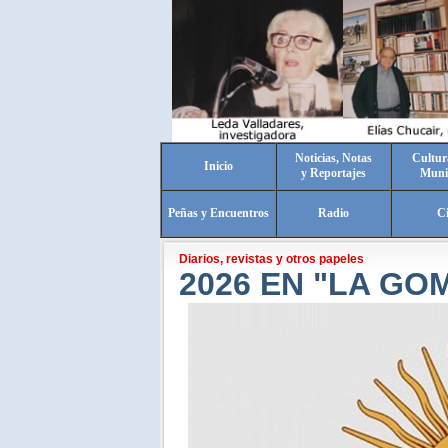
Noticias, Notas
Cultur
Inicio
y Reportajes
Muni
Peñas y Encuentros
Radio
C
Diarios, revistas y otros papeles
2026 EN "LA GO