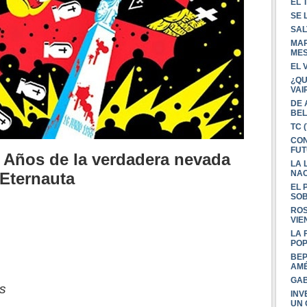
EL 
SE 
SAL
MAR
MES
EL 
¿QU
VAI
DE 
BEL
TC 
CON
FU
1 Años de la verdadera nevada
LA 
NAC
 Eternauta
EL 
SO
ROS
VIE
LA 
PO
BEP
AMÉ
GAB
os
INV
UN 