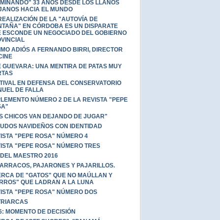
MINANDO" 33 AÑOS DESDE LOS LLANOS
JANOS HACIA EL MUNDO
REALIZACIÓN DE LA "AUTOVÍA DE
TAÑA" EN CÓRDOBA ES UN DISPARATE
 ESCONDE UN NEGOCIADO DEL GOBIERNO
VINCIAL
IMO ADIÓS A FERNANDO BIRRI, DIRECTOR
CINE
 GUEVARA: UNA MENTIRA DE PATAS MUY
RTAS
TIVAL EN DEFENSA DEL CONSERVATORIO
UEL DE FALLA
LEMENTO NÚMERO 2 DE LA REVISTA "PEPE
SA"
S CHICOS VAN DEJANDO DE JUGAR"
UDOS NAVIDEÑOS CON IDENTIDAD
ISTA "PEPE ROSA" NÚMERO 4
ISTA "PEPE ROSA" NÚMERO TRES
 DEL MAESTRO 2016
ARRACOS, PAJARONES Y PAJARILLOS.
RCA DE "GATOS" QUE NO MAÚLLAN Y
RROS" QUE LADRAN A LA LUNA
ISTA "PEPE ROSA" NÚMERO DOS
TRIARCAS
6: MOMENTO DE DECISIÓN