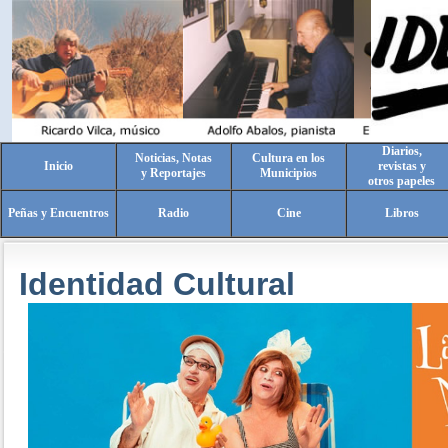
Diarios,
Noticias, Notas
Cultura en los
Inicio
revistas y
y Reportajes
Municipios
otros papeles
Peñas y Encuentros
Radio
Cine
Libros
Identidad Cultural