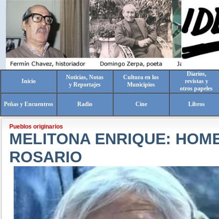
Diarios,
Noticias, Notas
Cultura en los
Inicio
revistas y
y Reportajes
Municipios
otros papeles
Peñas y Encuentros
Radio
Cine
Libros
Pueblos originarios
MELITONA ENRIQUE: HOM
ROSARIO