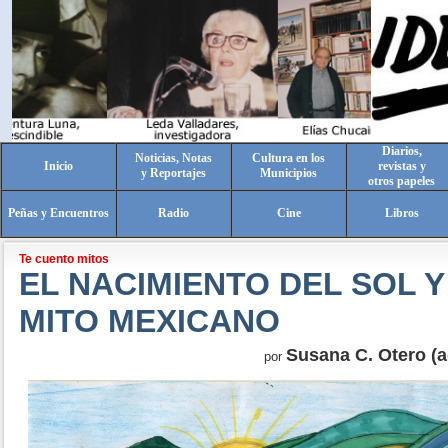
Diarios,
Noticias, Notas
Cultura en los
Inicio
revistas y
y Reportajes
Municipios
otros papeles
Peñas y Encuentros
Radio
Cine
Libros
Te cuento mitos
EL NACIMIENTO DEL SOL Y
MITO MEXICANO
Susana C. Otero (a
por