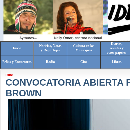
Diarios,
Noticias, Notas
Cultura en los
Inicio
revistas y
y Reportajes
Municipios
otros papeles
Peñas y Encuentros
Radio
Cine
Libros
Cine
CONVOCATORIA ABIERTA 
BROWN