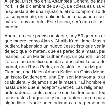
Allende. Discurso en la Asamblea General de la
York, 4 de diciembre de 1972). La cólera es una 
respuesta ante una injusticia, el no compromiso 
se compromete, en realidad lo está haciendo con
más vil, obviamente. Este hecho, será uno de lo
muerte.
Ahora, en este preciso instante, hay 56 guerras 
que muere, como Alan y Ghalib Kurdi, Iqbal Masi
pudiera haber sido un nuevo Jesucristo que vení
dejado que lo maten, que es parecido a matar, per
manos... o un Martin Luther King, un Gandhi, un 
Teresa, un científico que iba a descubrir la cura 
mortal, una Rosa Parks, un Aristóteles, un Miguel
Fleming, una Helen Adams Keller, un Chico Mend
un Isidro Baldenegro, una Emilsen Manyoma, o 
cualquiera, y dejamos que la maten. "
El hombre e
hasta de lo que él acepta" (Sartre).
Las religiones 
ordenadora... tanto, como lo son las fronteras. T
constructos burgueses y beligerantes con un pas
algún libro.
"Nadie nace odiando a otra persona por