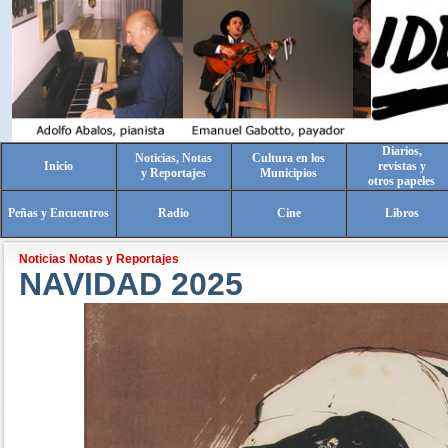
Diarios,
Noticias, Notas
Cultura en los
Inicio
revistas y
y Reportajes
Municipios
otros papeles
Peñas y Encuentros
Radio
Cine
Libros
Noticias Notas y Reportajes
NAVIDAD 2025