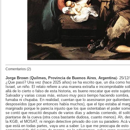
Comentarios (2)
Jorge Brown
(
Quilmes, Provincia de Buenos Aires
,
Argentina
)- 25/12
¿Que pasó? Una vez (hace 2025 años) se ha escrito que, un día como hoy
Israel, un niño. El relato refiere a una manera extraña e incomprobable s
allá de lo cierto o falso de esta historia, es bueno rescatar que este suje
Salvador y varias cosas más, estuvo muy poco tiempo haciendo sombra, 
fumaba ni chupaba. En realidad, cuentan que lo asesinaron por quilomber
desposeídos (que por entonces había muchos), que el tipo estaba al marg
marginado porque le parecía injusto que los que ostentaban el poder some
se contó que resucitó después de varios días y además corriendo, él soli
piantarse de la cueva (otra cosa bastante dudosa, cuanto menos). Ah, des
la KGB, el MOSAT, ni ningún detective privado dio con su paradero. Acá vi
que está en todas partes, vaya uno a saber. Lo que me preocupa de esto