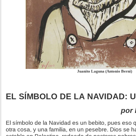
Juanito Laguna (Antonio Berni)
EL SÍMBOLO DE LA NAVIDAD: 
por 
El símbolo de la Navidad es un bebito, pues eso q
otra cosa, y una familia, en un pesebre. Dios se 