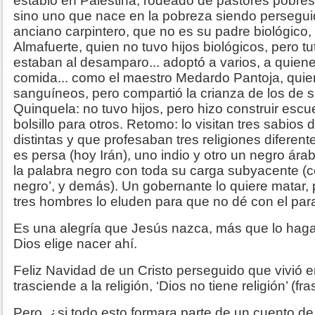
establo en Palestina, rodeado de pastores pobres
sino uno que nace en la pobreza siendo persegui
anciano carpintero, que no es su padre biológico,
Almafuerte, quien no tuvo hijos biológicos, pero t
estaban al desamparo... adoptó a varios, a quien
comida... como el maestro Medardo Pantoja, qui
sanguíneos, pero compartió la crianza de los de 
Quinquela: no tuvo hijos, pero hizo construir escu
bolsillo para otros.
Retomo: lo visitan tres sabios 
distintas y que profesaban tres religiones diferent
es persa (hoy Irán), uno indio y otro un negro árab
la palabra negro con toda su carga subyacente (
negro’, y demás). Un gobernante lo quiere matar, 
tres hombres lo eluden para que no dé con el para
Es una alegría que Jesús nazca, más que lo haga
Dios elige nacer ahí.
Feliz Navidad de un Cristo perseguido que vivió e
trasciende a la religión, ‘Dios no tiene religión’ (f
Pero, ¿si todo esto formara parte de un cuento d