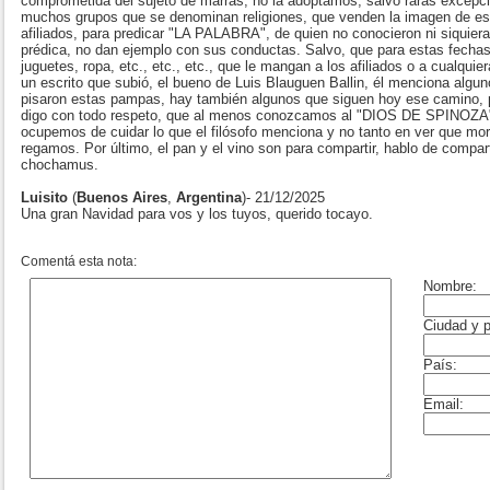
comprometida del sujeto de marras, no la adoptamos, salvo raras excepc
muchos grupos que se denominan religiones, que venden la imagen de es
afiliados, para predicar "LA PALABRA", de quien no conocieron ni siquier
prédica, no dan ejemplo con sus conductas. Salvo, que para estas fechas 
juguetes, ropa, etc., etc., etc., que le mangan a los afiliados o a cualquie
un escrito que subió, el bueno de Luis Blauguen Ballin, él menciona alg
pisaron estas pampas, hay también algunos que siguen hoy ese camino, p
digo con todo respeto, que al menos conozcamos al "DIOS DE SPINOZA
ocupemos de cuidar lo que el filósofo menciona y no tanto en ver que mo
regamos. Por último, el pan y el vino son para compartir, hablo de compar
chochamus.
Luisito
(
Buenos Aires
,
Argentina
)- 21/12/2025
Una gran Navidad para vos y los tuyos, querido tocayo.
Comentá esta nota: