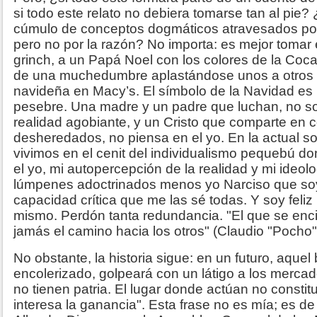
si todo este relato no debiera tomarse tan al pie? 
cúmulo de conceptos dogmáticos atravesados por 
pero no por la razón? No importa: es mejor tomar 
grinch, a un Papá Noel con los colores de la Coc
de una muchedumbre aplastándose unos a otros 
navideña en Macy’s. El símbolo de la Navidad es u
pesebre. Una madre y un padre que luchan, no so
realidad agobiante, y un Cristo que comparte en c
desheredados, no piensa en el yo. En la actual 
vivimos en el cenit del individualismo pequebú d
el yo, mi autopercepción de la realidad y mi ideol
lúmpenes adoctrinados menos yo Narciso que soy 
capacidad crítica que me las sé todas. Y soy feli
mismo. Perdón tanta redundancia.
"El que se enci
jamás el camino hacia los otros" (Claudio "Pocho" 
No obstante, la historia sigue: e
n un futuro, aquel
encolerizado, golpeará con un látigo a los merca
no tienen patria. El lugar donde actúan no constit
interesa la ganancia". Esta frase no es mía; es de