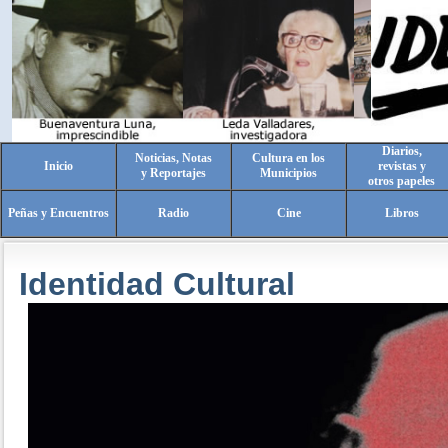
Diarios,
Noticias, Notas
Cultura en los
Inicio
revistas y
y Reportajes
Municipios
otros papeles
Peñas y Encuentros
Radio
Cine
Libros
Identidad Cultural