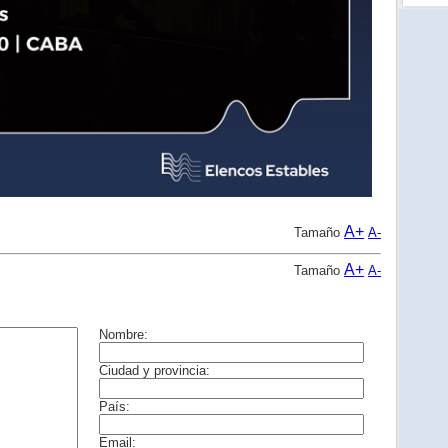
A+
Tamaño
A-
A+
Tamaño
A-