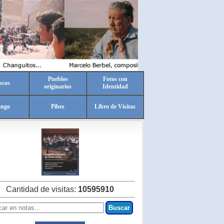
Pueblos
Fotos con
scos
originarios
Identidad
ango
Pibes
Libro de Visitas
Cantidad de visitas:
10595910