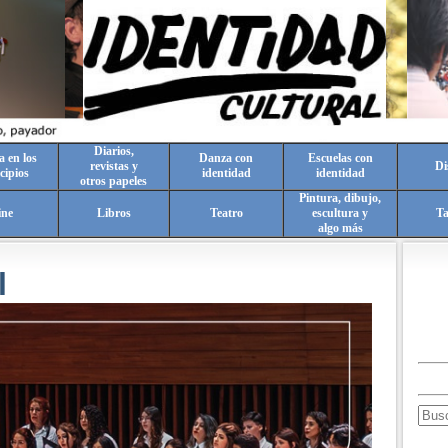
Diarios,
a en los
Danza con
Escuelas con
revistas y
Di
cipios
identidad
identidad
otros papeles
Pintura, dibujo,
ine
Libros
Teatro
escultura y
T
algo más
l