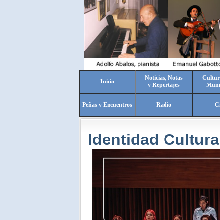
Noticias, Notas
Cultur
Inicio
y Reportajes
Muni
Peñas y Encuentros
Radio
C
Identidad Cultura