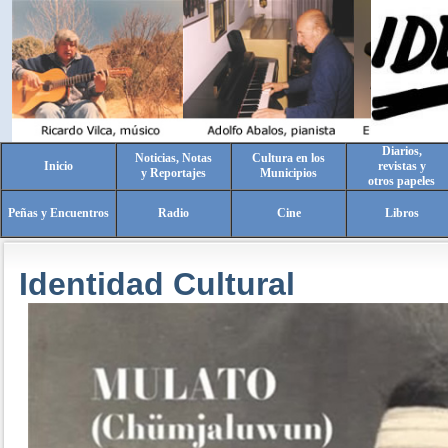
Diarios,
Noticias, Notas
Cultura en los
Inicio
revistas y
y Reportajes
Municipios
otros papeles
Peñas y Encuentros
Radio
Cine
Libros
Identidad Cultural