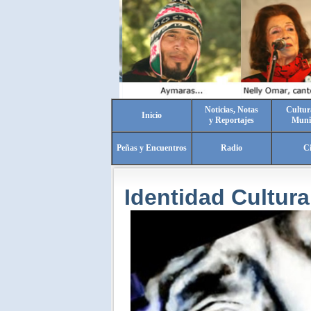
Noticias, Notas
Cultur
Inicio
y Reportajes
Muni
Peñas y Encuentros
Radio
C
Identidad Cultura