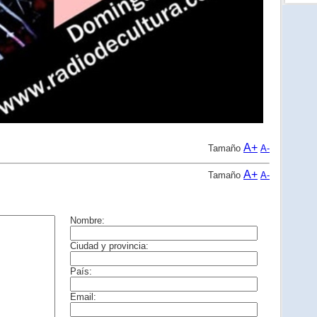
A+
Tamaño
A-
A+
Tamaño
A-