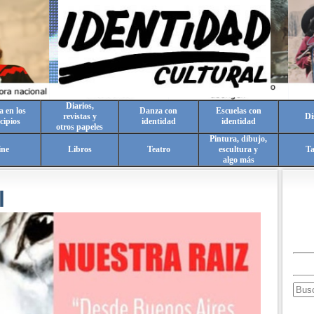
Diarios,
a en los
Danza con
Escuelas con
revistas y
Di
cipios
identidad
identidad
otros papeles
Pintura, dibujo,
ine
Libros
Teatro
escultura y
T
algo más
l