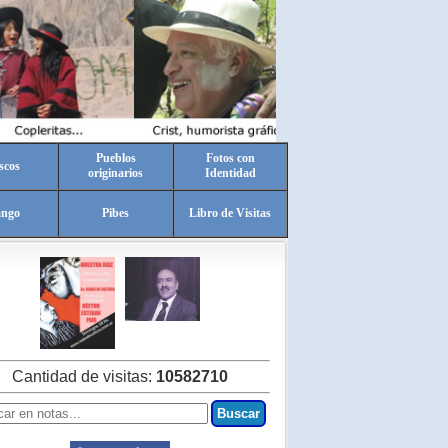
Pueblos
Fotos con
scos
originarios
Identidad
ango
Pibes
Libro de Visitas
Cantidad de visitas:
10582710