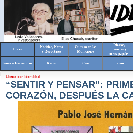
Diarios,
Noticias, Notas
Cultura en los
Inicio
revistas y
y Reportajes
Municipios
otros papeles
Peñas y Encuentros
Radio
Cine
Libros
Libros con identidad
“SENTIR Y PENSAR”: PRIM
CORAZÓN, DESPUÉS LA C