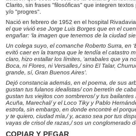
Clarito, sin frases "filosóficas" que integren texto
y/o "progres".
Nació en febrero de 1952 en el hospital Rivadav
el que vivió ese Jorge Luis Borges que en el cuen
engañar: ‘la imagen que tenemos de la ciudad sie
Un colega suyo, el comanche Roberto Surra, en ‘E
evitó caer en la trampa que le tendía el catastro mu
claro, hizo estallar los límites, ‘arrabales que ya
Boca, ni Flores, ni Versalles,/ sino El Talar, Churr
grande, sí, Gran Buenos Aires’.
Dejó constancia además, en el poema, de sus arbi
gustan tus fulanos idealistas/ con berretín de caba
gustan tus viejitos con sombreros/ y tus bailantes 
Acuña, Marechal/ y el Loco Tiky y Pablo Hernández
estrofa, sin embargo, en donde encontré el porqué
y te quiero, ciudad mía,/ y, acaso sea por tus disp
vayas de crisol de razas,/ sos un conglomerado de
COPIAR Y PEGAR