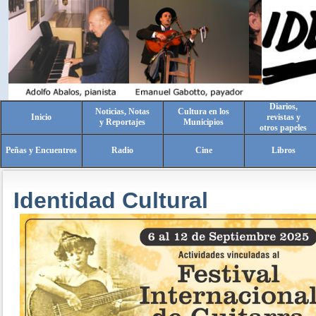
Diarios,
Noticias, Notas
Cultura en los
Inicio
revistas y
y Reportajes
Municipios
otros papeles
Peñas y Encuentros
Radio
Cine
Libros
Identidad Cultural