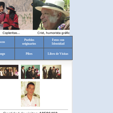
Pueblos
Fotos con
scos
originarios
Identidad
ango
Pibes
Libro de Visitas