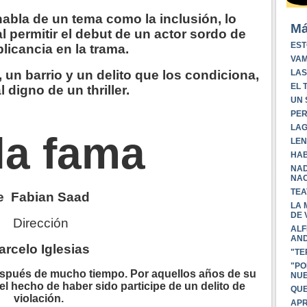
habla de un tema como la inclusión, lo
Má
l permitir el debut de un actor sordo de
EST
licancia en la trama.
VAM
 un barrio y un delito que los condiciona,
LAS
EL 
l digno de un thriller.
UN 
PER
LAG
la fama
LEN
HAB
NAD
NAC
TEA
e
Fabian
Saad
LA 
DE 
Dirección
ALF
AND
arcelo Iglesias
"TE
"PO
spués
de mucho tiempo. Por aquellos años de su
NUE
 hecho de haber sido participe de un delito de
QUE
violación
.
APR