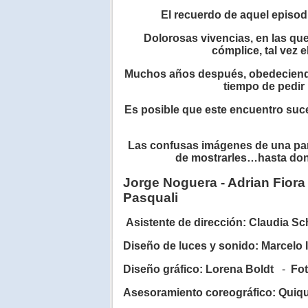
El recuerdo de aquel episod
Dolorosas vivencias, en las que
cómplice
, tal vez
Muchos años
después
, obedeciend
tiempo de pedir
Es posible que este encuentro suc
Las confusas
imágenes
de una par
de mostrarles…hasta dond
Jorge Noguera - Adrian
Fiora
Pasquali
Asistente de
dirección
: Claudia
Sc
Diseño de luces y sonido: Marcelo 
Diseño gráfico: Lorena
Boldt
-
Fot
Asesoramiento
coreográfico
: Quiq