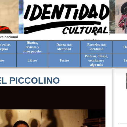
Diarios,
a en los
Danza con
Escuelas con
revistas y
Di
cipios
identidad
identidad
otros papeles
Pintura, dibujo,
ine
Libros
Teatro
escultura y
T
algo más
L PICCOLINO