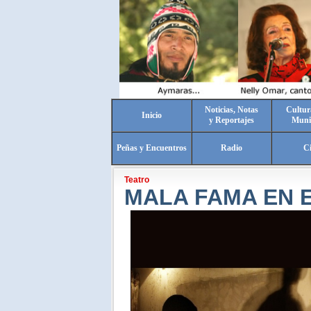
Noticias, Notas
Cultur
Inicio
y Reportajes
Muni
Peñas y Encuentros
Radio
C
Teatro
MALA FAMA EN E