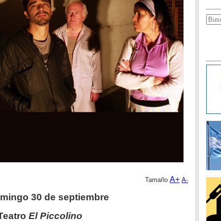
A+
Tamaño
A-
omingo 30 de septiembre
 Teatro
El
Piccolino