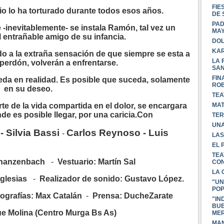
FIE
io lo ha torturado durante todos esos años.
DE 
PAD
 -inevitablemente- se instala
Ramón
, tal vez un
MA
 el entrañable amigo de su infancia.
DOL
KAR
o a la extraña
sensación
de que siempre se esta a
LA 
perdón
,
volverán
a enfrentarse.
SAN
FIN
eda en realidad. Es posible que suceda, solamente
ROB
en su deseo.
TEA
te de la vida compartida en el dolor, se encargara
MAT
e es posible llegar, por una caricia.Con
TER
UNA
- Silvia
Bassi
Carlos Reynoso - Luis
-
LAS
EL 
TEA
hanzenbach
-
Vestuario: Martín Sal
CON
LA 
Iglesias
-
Realizador de sonido: Gustavo López.
"UN
PO
ografías: Max Catalán
-
Prensa:
DucheZarate
"IN
BUE
ue Molina (Centro Murga Bs As)
MER
MAN