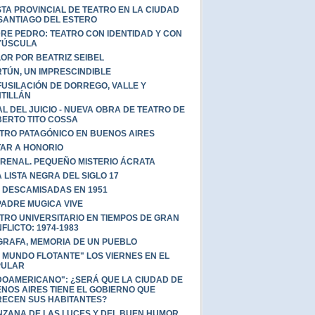
STA PROVINCIAL DE TEATRO EN LA CIUDAD
SANTIAGO DEL ESTERO
RE PEDRO: TEATRO CON IDENTIDAD Y CON
YÚSCULA
OR POR BEATRIZ SEIBEL
TÚN, UN IMPRESCINDIBLE
FUSILACIÓN DE DORREGO, VALLE Y
TILLÁN
AL DEL JUICIO - NUEVA OBRA DE TEATRO DE
ERTO TITO COSSA
TRO PATAGÓNICO EN BUENOS AIRES
AR A HONORIO
RENAL. PEQUEÑO MISTERIO ÁCRATA
 LISTA NEGRA DEL SIGLO 17
 DESCAMISADAS EN 1951
PADRE MUGICA VIVE
TRO UNIVERSITARIO EN TIEMPOS DE GRAN
FLICTO: 1974-1983
GRAFA, MEMORIA DE UN PUEBLO
 MUNDO FLOTANTE" LOS VIERNES EN EL
PULAR
DOAMERICANO": ¿SERÁ QUE LA CIUDAD DE
NOS AIRES TIENE EL GOBIERNO QUE
ECEN SUS HABITANTES?
ZANA DE LAS LUCES Y DEL BUEN HUMOR