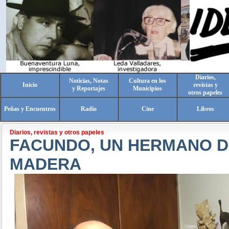
Diarios,
Noticias, Notas
Cultura en los
Inicio
revistas y
y Reportajes
Municipios
otros papeles
Peñas y Encuentros
Radio
Cine
Libros
Diarios, revistas y otros papeles
FACUNDO, UN HERMANO D
MADERA