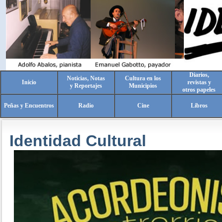
Diarios,
Noticias, Notas
Cultura en los
Inicio
revistas y
y Reportajes
Municipios
otros papeles
Peñas y Encuentros
Radio
Cine
Libros
Identidad Cultural