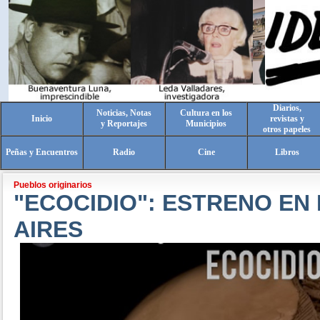
Diarios,
Noticias, Notas
Cultura en los
Inicio
revistas y
y Reportajes
Municipios
otros papeles
Peñas y Encuentros
Radio
Cine
Libros
Pueblos originarios
"ECOCIDIO": ESTRENO EN
AIRES