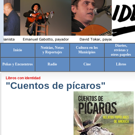
Diarios,
Noticias, Notas
Cultura en los
Inicio
revistas y
y Reportajes
Municipios
otros papeles
Peñas y Encuentros
Radio
Cine
Libros
Libros con identidad
"Cuentos de pícaros"