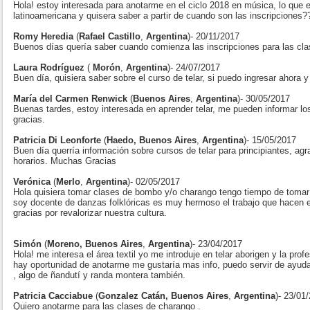
Hola! estoy interesada para anotarme en el ciclo 2018 en música, lo que e
latinoamericana y quisera saber a partir de cuando son las inscripciones?
Romy Heredia
(
Rafael Castillo
,
Argentina
)- 20/11/2017
Buenos días quería saber cuando comienza las inscripciones para las cl
Laura Rodríguez
(
Morón
,
Argentina
)- 24/07/2017
Buen día, quisiera saber sobre el curso de telar, si puedo ingresar ahora 
María del Carmen Renwick
(
Buenos Aires
,
Argentina
)- 30/05/2017
Buenas tardes, estoy interesada en aprender telar, me pueden informar lo
gracias.
Patricia Di Leonforte
(
Haedo, Buenos Aires
,
Argentina
)- 15/05/2017
Buen día querría información sobre cursos de telar para principiantes, ag
horarios. Muchas Gracias
Verónica
(
Merlo
,
Argentina
)- 02/05/2017
Hola quisiera tomar clases de bombo y/o charango tengo tiempo de toma
soy docente de danzas folklóricas es muy hermoso el trabajo que hacen 
gracias por revalorizar nuestra cultura.
Simón
(
Moreno, Buenos Aires
,
Argentina
)- 23/04/2017
Hola! me interesa el área textil yo me introduje en telar aborigen y la pro
hay oportunidad de anotarme me gustaría mas info, puedo servir de ayudan
, algo de ñandutí y randa montera también.
Patricia Cacciabue
(
Gonzalez Catán, Buenos Aires
,
Argentina
)- 23/01
Quiero anotarme para las clases de charango .