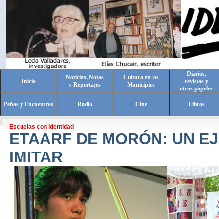
Diarios,
Noticias, Notas
Cultura en los
Inicio
revistas y
y Reportajes
Municipios
otros papeles
Peñas y Encuentros
Radio
Cine
Libros
Escuelas con identidad
ETAARF DE MORÓN: UN E
IMITAR