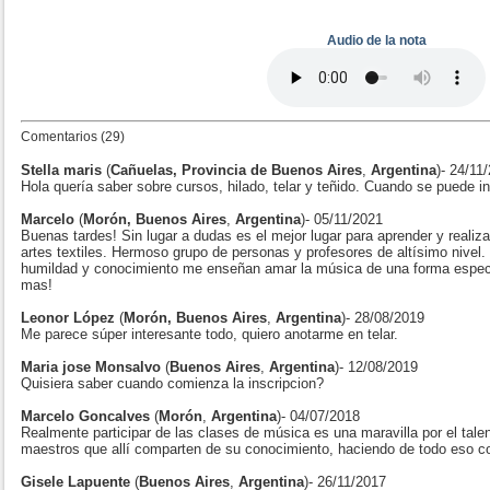
Audio de la nota
Comentarios (29)
Stella maris
(
Cañuelas, Provincia de Buenos Aires
,
Argentina
)- 24/11
Hola quería saber sobre cursos, hilado, telar y teñido. Cuando se puede in
Marcelo
(
Morón, Buenos Aires
,
Argentina
)- 05/11/2021
Buenas tardes! Sin lugar a dudas es el mejor lugar para aprender y reali
artes textiles. Hermoso grupo de personas y profesores de altísimo nivel.
humildad y conocimiento me enseñan amar la música de una forma especi
mas!
Leonor López
(
Morón, Buenos Aires
,
Argentina
)- 28/08/2019
Me parece súper interesante todo, quiero anotarme en telar.
Maria jose Monsalvo
(
Buenos Aires
,
Argentina
)- 12/08/2019
Quisiera saber cuando comienza la inscripcion?
Marcelo Goncalves
(
Morón
,
Argentina
)- 04/07/2018
Realmente participar de las clases de música es una maravilla por el talen
maestros que allí comparten de su conocimiento, haciendo de todo eso co
Gisele Lapuente
(
Buenos Aires
,
Argentina
)- 26/11/2017