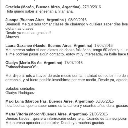
Graciela
(
Morón, Buenos Aires
,
Argentina
)- 27/10/2016
Hola quiero saber si enseñan a hilar lana.
Juanpe
(
Buenos Aires
,
Argentina
)- 08/09/2016
Buenas!! Me gustaría tomar clases de charango y quisiera saber días hora
dictan las clases.
Desde ya muchas gracias!!
Abrazos
Laura Gazaneo
(
Haedo. Buenos Aires
,
Argentina
)- 17/08/2016
Me interesa saber si dan clases de danza folklórica, tengo 60 años y si 
si me podrían pasar algún contacto, estoy muy interesada, ya baile hace
Gladys
(
Merlo-Bs As
,
Argentina
)- 17/07/2016
Estimadisimas/OS:
Me, dirijo a, uds a traves de este medio con la finalidad de recibir info de i
artesania, y si fuera posible inscribirme por este medio. Desde ya, agrad
Saludos cordiales
Gladys Rodriguez
Maxi Luna
(
Marcos Paz, Buenos Aires
,
Argentina
)- 30/06/2016
hola buenas queria saber como es la carrera y cuantos años dura, gracias
Marta Vitoria
(
Moron/Buenos Aires
,
Argentina
)- 21/06/2016
Buenas tardes , quisiera información sobre telar. Cuando es la inscripció
Me interesa aprender sobre telar. Desde ya muchas gracias.