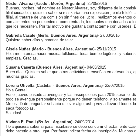
Néstor Alvarez
(
Haedo , Morón
,
Argentina
)- 25/05/2016
Buenas, noches, mi nombre es Nestor Alvarez, soy dirigente de la comis
filial ciudadela, quisiera saber si realizarían una exposición , baile folclóri
filial, al tratarse de una comisión sin fines de lucro , realizamos eventos 
con alimentos no perecederos como entrada, los cuales son donados a los
que los necesiten. Por tal motivo me gustaria contactarme con ustedes.
Gabriela Casale
(
Merlo, Buenos Aires
,
Argentina
)- 27/03/2016
Quisiera saber días y horarios de telar
Gisele Nuñez
(
Merlo - Buenos Aires
,
Argentina
)- 25/11/2015
Hola me interesa hacer música folklórica, tocar bombo legüero...y saber s
empieza. Gracias.
Susana Caserta
(
Buenos Aires
,
Argentina
)- 04/03/2015
Buen día . Quisiera saber que otras actividades enseñan en artesanías, ap
muchas gracias.
Lorena Olivella
(
Castelar - Buenos Aires
,
Argentina
)- 22/02/2015
Hola Gente!
Fui el jueves pasado a averiguar y las inscripciones para 2015 serán el dí
todo se averigua personalmente porque no tienen teléfono, y solamente es
Me olvidé de preguntar si había q llevar algo, así q voy a llevar d todo x 
saca fotocopias.
Saludos!
Viviana E. Paoli
(
Bs.As.
,
Argentina
)- 24/09/2014
Hola quisiera saber si para inscribirse se debe concurrir directamente Case
debo hacerlo e otro lugar. Por favor indicar fecha de inscripción. Muchas 