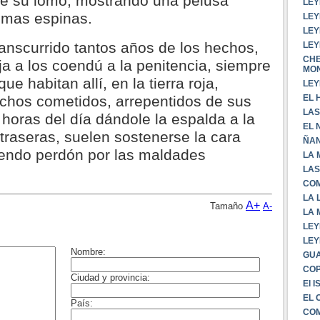
e su lomo, mostrando una pelusa
LEY
simas espinas.
LEY
LEY
anscurrido tantos años de los hechos,
LEY
CHE
a a los coendú a la penitencia, siempre
MO
ue habitan allí, en la tierra roja,
LEY
EL 
chos cometidos, arrepentidos de sus
LAS
horas del día dándole la espalda a la
EL 
traseras, suelen sostenerse la cara
ÑA
endo perdón por las maldades
LA 
LAS
COM
LA 
A+
Tamaño
A-
LA 
LEY
LEY
GUA
CO
El 
EL 
COM