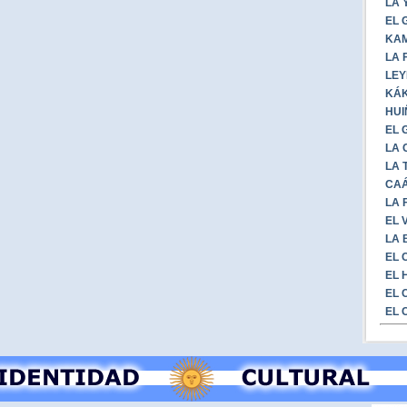
LA 
EL 
KAM
LA 
LEY
KÁK
HUI
EL 
LA 
LA 
CAÁ
LA 
EL 
LA 
EL 
EL 
EL 
EL 