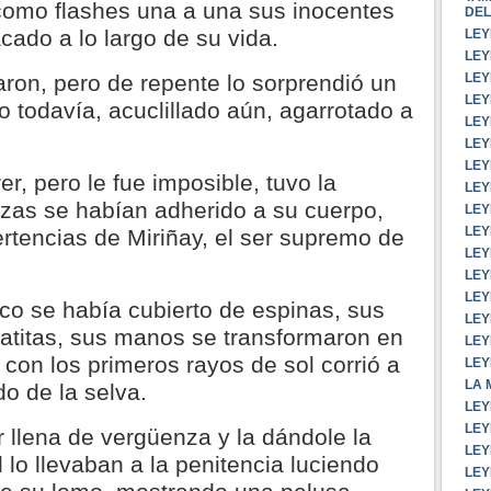
 como flashes una a una sus inocentes
DEL
cado a lo largo de su vida.
LEY
LEY
LEY
ron, pero de repente lo sorprendió un
LEY
 todavía, acuclillado aún, agarrotado a
LEY
LEY
LEY
rer, pero le fue imposible, tuvo la
LEY
rzas se habían adherido a su cuerpo,
LEY
LEY
rtencias de Miriñay, el ser supremo de
LEY
LEY
LEY
co se había cubierto de espinas, sus
LEY
atitas, sus manos se transformaron en
LEY
 con los primeros rayos de sol corrió a
LEY
LA 
o de la selva.
LEY
LEY
r llena de vergüenza y la dándole la
LEY
d lo llevaban a la penitencia luciendo
LE