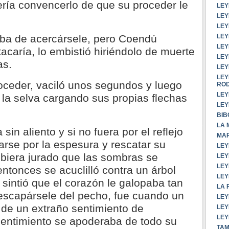
ría convencerlo de que su proceder le
LEY
LEY
LEY
LEY
taba de acercársele, pero Coendú
LEY
acaría, lo embistió hiriéndolo de muerte
LEY
as.
LEY
LEY
oceder, vaciló unos segundos y luego
RO
LEY
 la selva cargando sus propias flechas
LEY
BIB
LA 
sin aliento y si no fuera por el reflejo
MAR
rse por la espesura y rescatar su
LEY
hubiera jurado que las sombras se
LEY
LEY
ntonces se acuclilló contra un árbol
LEY
sintió que el corazón le galopaba tan
LA 
 escapársele del pecho, fue cuando un
LEY
 de un extraño sentimiento de
LEY
LEY
repentimiento se apoderaba de todo su
TAM