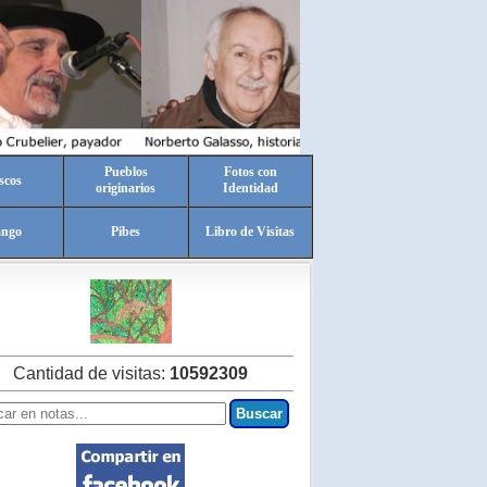
Pueblos
Fotos con
scos
originarios
Identidad
ango
Pibes
Libro de Visitas
Cantidad de visitas:
10592309