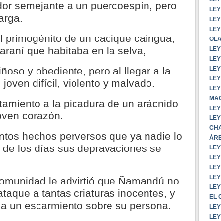
dor semejante a un puercoespín, pero
LEY
arga.
LEY
LEY
el primogénito de un cacique caingua,
OLA
araní que habitaba en la selva,
LEY
LEY
LEY
ñoso y obediente, pero al llegar a la
LEY
joven difícil, violento y malvado.
LEY
MAC
amiento a la picadura de un arácnido
LEY
oven corazón.
LEY
CHA
ntos hechos perversos que ya nadie lo
ÁRB
er de los días sus depravaciones se
LEY
LEY
LEY
LEY
 comunidad le advirtió que Ñamandú no
LEY
 ataque a tantas criaturas inocentes, y
EL 
ía un escarmiento sobre su persona.
LEY
LEY