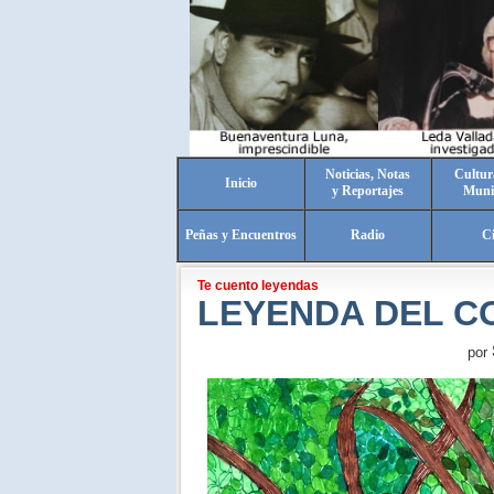
Noticias, Notas
Cultur
Inicio
y Reportajes
Muni
Peñas y Encuentros
Radio
C
Te cuento leyendas
LEYENDA DEL C
por