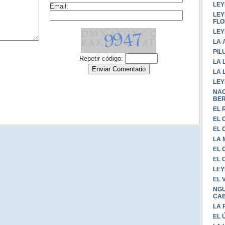
LEY
LEY
FLO
LEY
LA 
PIL
LA 
LA 
LEY
NAC
BE
EL 
EL 
EL 
LA
EL 
EL 
LEY
EL 
NGU
CA
LA 
EL 