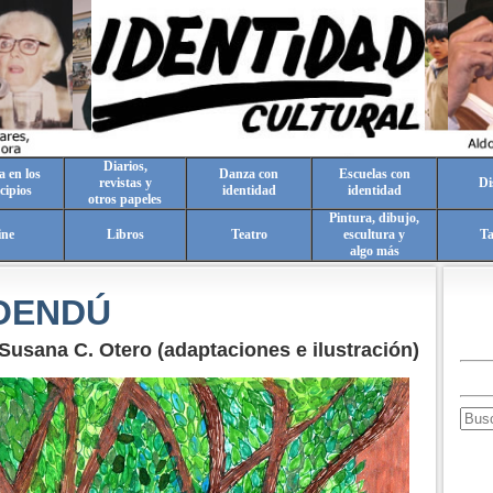
Diarios,
a en los
Danza con
Escuelas con
revistas y
Di
cipios
identidad
identidad
otros papeles
Pintura, dibujo,
ine
Libros
Teatro
escultura y
T
algo más
OENDÚ
Susana C. Otero (adaptaciones e ilustración)