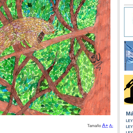
Má
LEY
A+
Tamaño
A-
LEY
LEY