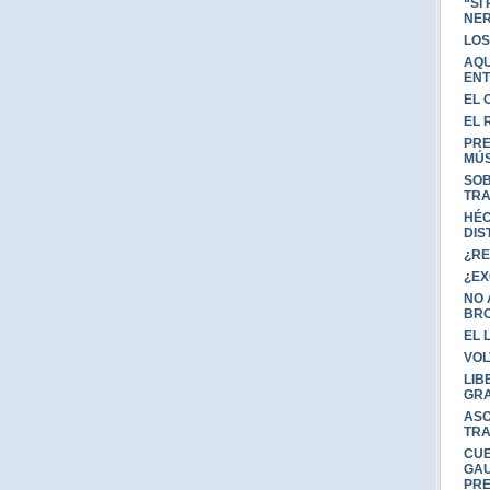
“SI
NER
LOS
AQU
ENT
EL 
EL 
PRE
MÚS
SOB
TRA
HÉC
DIS
¿RE
¿EX
NO 
BR
EL 
VOL
LIB
GRA
ASO
TRA
CU
GAU
PRE