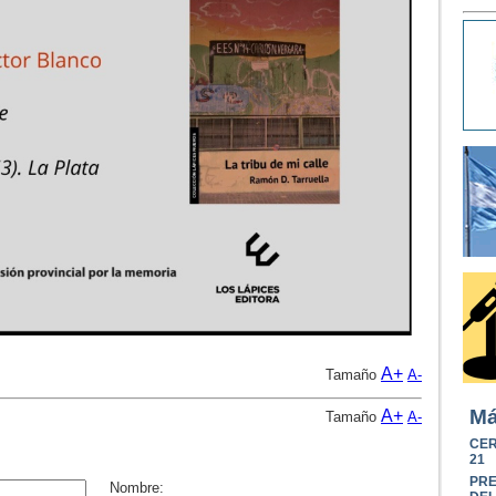
A+
Tamaño
A-
Má
A+
Tamaño
A-
CER
21
PRE