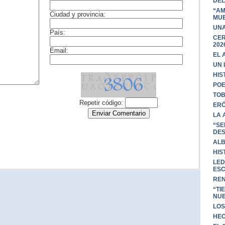
DEL
“AM
MU
UNA
CER
202
EL 
UN 
HIS
POE
TOB
ERÓ
LA 
“SE
DES
ALB
HIS
LED
ESC
REN
“TI
NUE
LOS
HEC