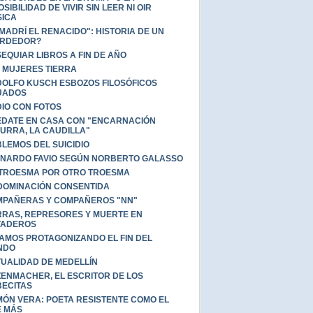
OSIBILIDAD DE VIVIR SIN LEER NI OIR
ICA
MADRÍ EL RENACIDO": HISTORIA DE UN
ERDEDOR?
EQUIAR LIBROS A FIN DE AÑO
 MUJERES TIERRA
OLFO KUSCH ESBOZOS FILOSÓFICOS
UADOS
IO CON FOTOS
DATE EN CASA CON "ENCARNACIÓN
URRA, LA CAUDILLA"
LEMOS DEL SUICIDIO
NARDO FAVIO SEGÚN NORBERTO GALASSO
TROESMA POR OTRO TROESMA
DOMINACIÓN CONSENTIDA
PAÑERAS Y COMPAÑEROS "NN"
RAS, REPRESORES Y MUERTE EN
TADEROS
AMOS PROTAGONIZANDO EL FIN DEL
NDO
UALIDAD DE MEDELLÍN
ENMACHER, EL ESCRITOR DE LOS
ECITAS
ÓN VERA: POETA RESISTENTE COMO EL
 MÁS