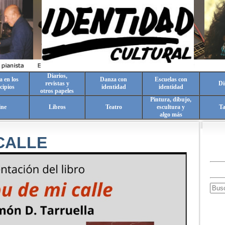
Diarios,
a en los
Danza con
Escuelas con
revistas y
Di
cipios
identidad
identidad
otros papeles
Pintura, dibujo,
ine
Libros
Teatro
escultura y
T
algo más
 CALLE