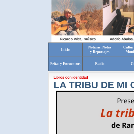
Noticias, Notas
Cultur
Inicio
y Reportajes
Muni
Peñas y Encuentros
Radio
C
Libros con identidad
LA TRIBU DE MI