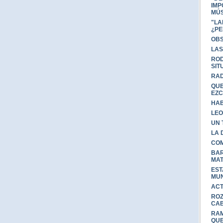
IMP
MÚS
"LA
¿P
OBS
LAS
ROD
SIT
RAD
QUE
EZC
HAB
LEO
UN 
LA 
COM
BAR
MA
EST
MU
ACT
ROZ
CAB
RAM
QUE