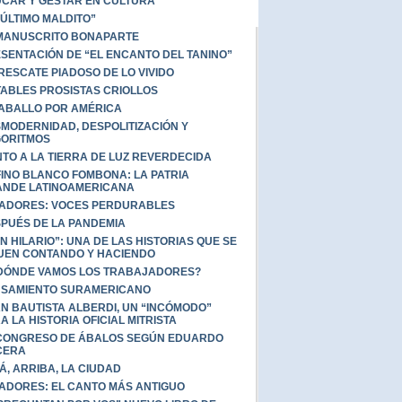
CAR Y GESTAR EN CULTURA
 ÚLTIMO MALDITO”
MANUSCRITO BONAPARTE
SENTACIÓN DE “EL ENCANTO DEL TANINO”
RESCATE PIADOSO DE LO VIVIDO
ABLES PROSISTAS CRIOLLOS
ABALLO POR AMÉRICA
MODERNIDAD, DESPOLITIZACIÓN Y
ORITMOS
TO A LA TIERRA DE LUZ REVERDECIDA
INO BLANCO FOMBONA: LA PATRIA
NDE LATINOAMERICANA
ADORES: VOCES PERDURABLES
PUÉS DE LA PANDEMIA
N HILARIO”: UNA DE LAS HISTORIAS QUE SE
UEN CONTANDO Y HACIENDO
DÓNDE VAMOS LOS TRABAJADORES?
SAMIENTO SURAMERICANO
N BAUTISTA ALBERDI, UN “INCÓMODO”
A LA HISTORIA OFICIAL MITRISTA
CONGRESO DE ÁBALOS SEGÚN EDUARDO
CERA
Á, ARRIBA, LA CIUDAD
ADORES: EL CANTO MÁS ANTIGUO