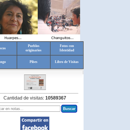
Pueblos
Fotos con
scos
originarios
Identidad
ango
Pibes
Libro de Visitas
Cantidad de visitas:
10589367