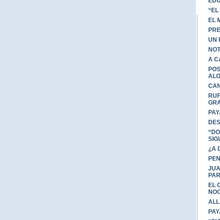
EDU
“EL
EL 
PRE
UN 
NOT
A C
POS
ALG
CAN
RUF
GRA
PAY
DES
“DO
SIG
¿A 
PEN
JUA
PAR
EL 
NO
ALL
PAY