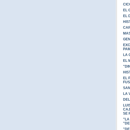
CIC
EL 
EL 
HIS
CAR
MAS
GEN
EXC
PA
LA 
EL 
"DI
HIS
EL 
FUS
SAN
LA 
DEL
LUI
CAJ
SE 
"LA
"DE
"DE