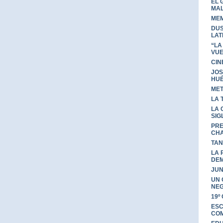
EL 
MAL
MEM
DUS
LAT
“LA
VUE
CIN
JOS
HU
MET
LA 
LA 
SIG
PRE
CH
TAN
LA 
DE
JUN
UN 
NE
19º
ESC
COM