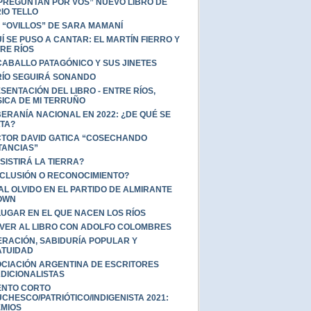
 PREGUNTAN POR VOS” NUEVO LIBRO DE
IO TELLO
 “OVILLOS” DE SARA MAMANÍ
Í SE PUSO A CANTAR: EL MARTÍN FIERRO Y
RE RÍOS
CABALLO PATAGÓNICO Y SUS JINETES
RÍO SEGUIRÁ SONANDO
SENTACIÓN DEL LIBRO - ENTRE RÍOS,
ICA DE MI TERRUÑO
ERANÍA NACIONAL EN 2022: ¿DE QUÉ SE
TA?
TOR DAVID GATICA “COSECHANDO
TANCIAS”
SISTIRÁ LA TIERRA?
CLUSIÓN O RECONOCIMIENTO?
AL OLVIDO EN EL PARTIDO DE ALMIRANTE
OWN
LUGAR EN EL QUE NACEN LOS RÍOS
VER AL LIBRO CON ADOLFO COLOMBRES
ERACIÓN, SABIDURÍA POPULAR Y
TUIDAD
CIACIÓN ARGENTINA DE ESCRITORES
DICIONALISTAS
ENTO CORTO
CHESCO/PATRIÓTICO/INDIGENISTA 2021:
MIOS