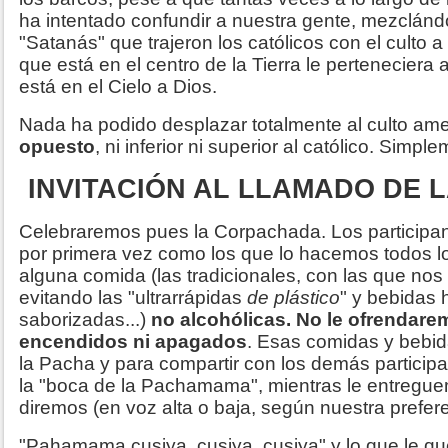
ha intentado confundir a nuestra gente, mezclándol
"Satanás" que trajeron los católicos con el culto a 
que está en el centro de la Tierra le perteneciera 
está en el Cielo a Dios.
Nada ha podido desplazar totalmente al culto am
opuesto
, ni inferior ni superior al católico. Simp
INVITACIÓN AL LLAMADO DE L
Celebraremos pues la Corpachada. Los participant
por primera vez como los que lo hacemos todos l
alguna comida (las tradicionales, con las que nos
evitando las "ultrarrápidas
de plástico
" y bebidas 
saborizadas...)
no alcohólicas. No le ofrendarem
encendidos ni apagados
. Esas comidas y bebid
la Pacha y para compartir con los demás participa
la "boca de la Pachamama", mientras le entregue
diremos (en voz alta o baja, según nuestra prefere
"Pahamama cusiya, cusiya, cusiya" y lo que le qu