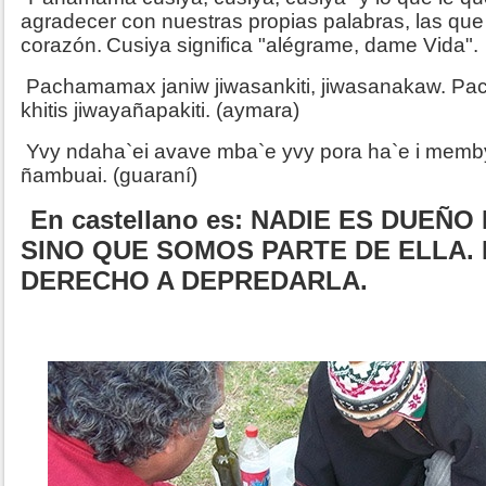
agradecer con nuestras propias palabras, las que
corazón.
Cusiya significa "alégrame, dame Vida".
Pachamamax janiw jiwasankiti, jiwasanakaw. Pa
khitis jiwayañapakiti. (aymara)
Yvy ndaha`ei avave mba`e yvy pora ha`e i memby
ñambuai. (guaraní)
En castellano es: NADIE ES DUEÑO
SINO QUE SOMOS PARTE DE ELLA. 
DERECHO A DEPREDARLA.