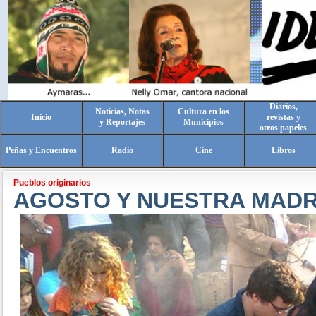
Diarios,
Noticias, Notas
Cultura en los
Inicio
revistas y
y Reportajes
Municipios
otros papeles
Peñas y Encuentros
Radio
Cine
Libros
Pueblos originarios
AGOSTO Y NUESTRA MADR