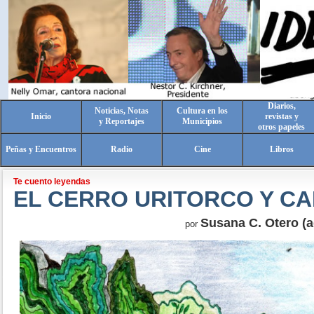
Diarios,
Noticias, Notas
Cultura en los
Inicio
revistas y
y Reportajes
Municipios
otros papeles
Peñas y Encuentros
Radio
Cine
Libros
Te cuento leyendas
EL CERRO URITORCO Y C
Susana C. Otero (a
por