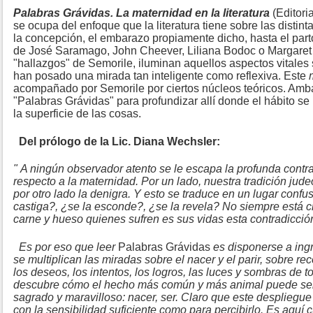
Palabras Grávidas. La maternidad en la literatura
(Editori
se ocupa del enfoque que la literatura tiene sobre las disti
la concepción, el embarazo propiamente dicho, hasta el parto
de José Saramago, John Cheever, Liliana Bodoc o Margaret
"hallazgos" de Semorile, iluminan aquellos aspectos vitales 
han posado una mirada tan inteligente como reflexiva. Este
acompañado por Semorile por ciertos núcleos teóricos. Amb
"Palabras Grávidas" para profundizar allí donde el hábito se
la superficie de las cosas.
Del prólogo de la Lic. Diana Wechsler:
"
A ningún observador atento se le escapa la profunda contra
respecto a la maternidad. Por un lado, nuestra tradición judeo
por otro lado la denigra. Y esto se traduce en un lugar confus
castiga?, ¿se la esconde?, ¿se la revela? No siempre está c
carne y hueso quienes sufren es sus vidas esta contradicció
Es por eso que leer
Palabras Grávidas
es disponerse a ing
se multiplican las miradas sobre el nacer y el parir, sobre re
los deseos, los intentos, los logros, las luces y sombras de 
descubre cómo el hecho más común y más animal puede ser
sagrado y maravilloso: nacer, ser. Claro que este despliegue
con la sensibilidad suficiente como para percibirlo. Es aquí 