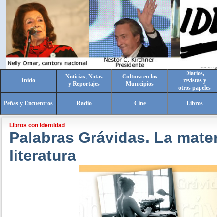
Diarios,
Noticias, Notas
Cultura en los
Inicio
revistas y
y Reportajes
Municipios
otros papeles
Peñas y Encuentros
Radio
Cine
Libros
Libros con identidad
Palabras Grávidas. La mater
literatura