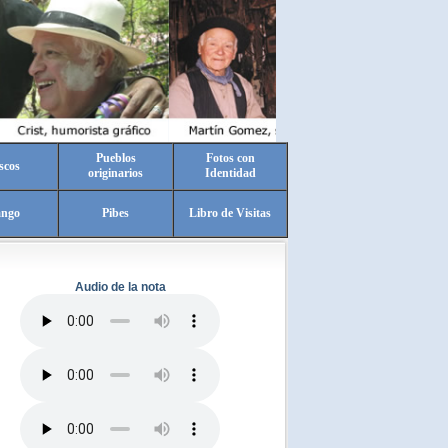
Pueblos
Fotos con
scos
originarios
Identidad
ango
Pibes
Libro de Visitas
Audio de la nota