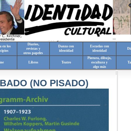
Diarios,
a en los
Danza con
Escuelas con
revistas y
Di
cipios
identidad
identidad
otros papeles
Pintura, dibujo,
ine
Libros
Teatro
escultura y
T
algo más
BADO (NO PISADO)