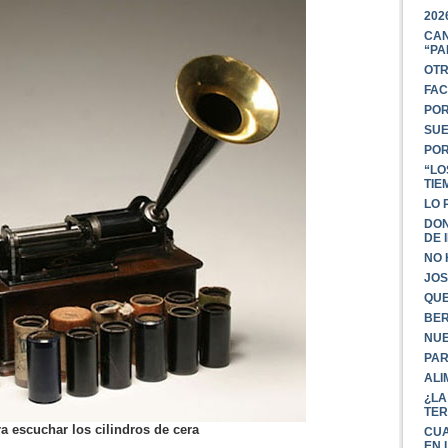
202
CAN
“PA
OTR
FAC
POR
SUE
POR
“LO
TIE
LO 
DON
DE 
NO 
JOS
QUE
BER
NUE
PAR
ALI
¿LA
TER
a escuchar los cilindros de cera
CUA
EN 