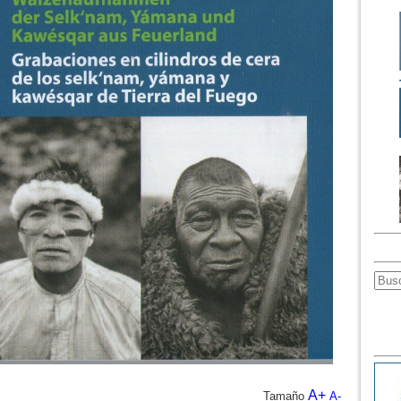
A+
Tamaño
A-