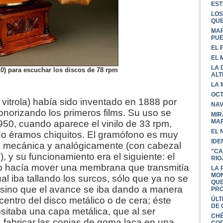
EST
LOS
QUE
MAR
PU
EL 
EL 
LA 
0) para escuchar los discos de 78 rpm
ALT
LA 
OCT
vitrola) había sido inventado en 1888 por
NAV
 sonorizando los primeros films. Su uso se
MIR
MAR
950, cuando aparece el vinilo de 33 rpm,
EL 
do éramos chiquitos. El gramófono es muy
IDE
ba mecánica y analógicamente (con cabezal
"CA
6), y su funcionamiento era el siguiente: el
RIO
ido hacía mover una membrana que transmitía
LA 
MON
al iba tallando los surcos, sólo que ya no se
QUE
a, sino que el avance se iba dando a manera
PRO
l centro del disco metálico o de cera; éste
ÚLT
DE 
sitaba una capa metálica, que al ser
CHÉ
a fabricar las copias de goma laca en una
CO