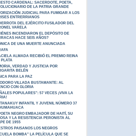
ESTO CARDENAL: SACERDOTE, POETA,
OLUCIONARIO DE LA PATRIA GRANDE
ORIZACIÓN JUDICIAL PARA FUMIGAR A LOS
ISES ENTRERRIANOS
DERROTA DEL EJÉRCITO FUSILADOR DEL
ONEL VARELA
IÉNES INCENDIARON EL DEPÓSITO DE
RACAS HACE SEIS AÑOS?
NICA DE UNA MUERTE ANUNCIADA
RAFA
CIELA ALMADA RECIBIÓ EL PREMIO REINA
 PLATA
ORIA, VERDAD Y JUSTICIA POR
GARITA BELÉN
ICA PARA LA PAZ
ODORO VILLADA BUSTAMANTE: AL
ENCIO CON GLORIA
ÑALES POPULARES": 57 VECES ¡VIVA LA
RIA!
TANAKUY INFANTIL Y JUVENIL NÚMERO 37
 HUMAHUACA
POETA NEGRO EMBAJADOR DE HAITÍ, SU
OSA Y LA RESISTENCIA PERONISTA AL
PE DE 1955
STROS PAISANOS LOS NEGROS
CUELA BOMBA" LA PELÍCULA QUE SE