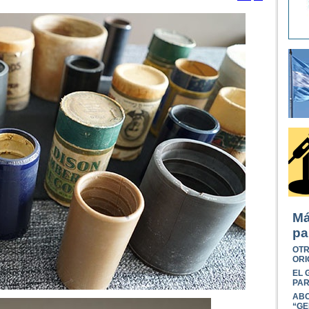
Má
pa
OTR
ORI
EL 
PAR
ABO
“GE