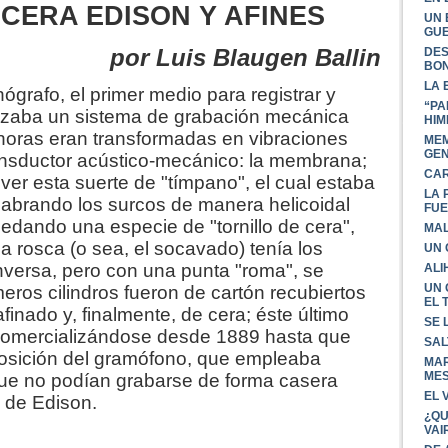
 CERA EDISON Y AFINES
UN 
GU
por Luis Blaugen Ballin
DES
BON
LA 
ógrafo, el primer medio para registrar y
“PA
tilizaba un sistema de grabación mecánica
HIM
noras eran transformadas en vibraciones
MEM
GEN
nsductor acústico-mecánico: la membrana;
CAR
ver esta suerte de "tímpano", el cual estaba
LA 
 labrando los surcos de manera helicoidal
FUE
edando una especie de "tornillo de cera",
MAL
la rosca (o sea, el socavado) tenía los
UN 
versa, pero con una punta "roma", se
ALI
UN 
eros cilindros fueron de cartón recubiertos
EL 
finado y, finalmente, de cera; éste último
SE 
 comercializándose desde 1889 hasta que
SAL
posición del gramófono, que empleaba
MAR
MES
que no podían grabarse de forma casera
EL 
o de Edison.
¿QU
VAI