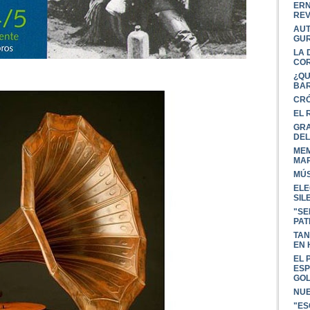
ERN
REV
AUT
GUR
LA 
COR
¿QU
BAR
CRÓ
EL 
GRA
DEL
MEM
MAR
MÚS
ELE
SIL
"SE
PAT
TAN
EN
EL 
ESP
GOL
NUE
"ES