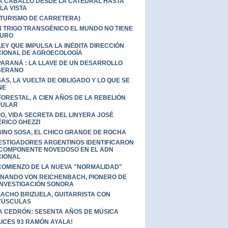
A CABALLO DESDE LA CATEDRAL HASTA
LA VISTA
(TURISMO DE CARRETERA)
 TRIGO TRANSGÉNICO EL MUNDO NO TIENE
TURO
LEY QUE IMPULSA LA INÉDITA DIRECCIÓN
IONAL DE AGROECOLOGÍA
PARANÁ : LA LLAVE DE UN DESARROLLO
BERANO
AS, LA VUELTA DE OBLIGADO Y LO QUE SE
NE
FORESTAL, A CIEN AÑOS DE LA REBELIÓN
PULAR
O, VIDA SECRETA DEL LINYERA JOSÉ
RICO GHEZZI
INO SOSA, EL CHICO GRANDE DE ROCHA
ESTIGADORES ARGENTINOS IDENTIFICARON
COMPONENTE NOVEDOSO EN EL ADN
IONAL
COMIENZO DE LA NUEVA "NORMALIDAD"
NANDO VON REICHENBACH, PIONERO DE
INVESTIGACIÓN SONORA
ACHO BRIZUELA, GUITARRISTA CON
YÚSCULAS
A CEDRÓN: SESENTA AÑOS DE MÚSICA
LICES 93 RAMÓN AYALA!