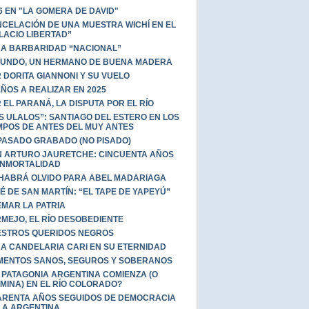
6 EN "LA GOMERA DE DAVID"
CELACIÓN DE UNA MUESTRA WICHÍ EN EL
LACIO LIBERTAD”
A BARBARIDAD “NACIONAL”
UNDO, UN HERMANO DE BUENA MADERA
 DORITA GIANNONI Y SU VUELO
ÑOS A REALIZAR EN 2025
 EL PARANÁ, LA DISPUTA POR EL RÍO
S ULALOS”: SANTIAGO DEL ESTERO EN LOS
MPOS DE ANTES DEL MUY ANTES
PASADO GRABADO (NO PISADO)
 ARTURO JAURETCHE: CINCUENTA AÑOS
INMORTALIDAD
HABRÁ OLVIDO PARA ABEL MADARIAGA
É DE SAN MARTÍN: “EL TAPE DE YAPEYÚ”
MAR LA PATRIA
MEJO, EL RÍO DESOBEDIENTE
STROS QUERIDOS NEGROS
A CANDELARIA CARI EN SU ETERNIDAD
MENTOS SANOS, SEGUROS Y SOBERANOS
 PATAGONIA ARGENTINA COMIENZA (O
MINA) EN EL RÍO COLORADO?
RENTA AÑOS SEGUIDOS DE DEMOCRACIA
LA ARGENTINA