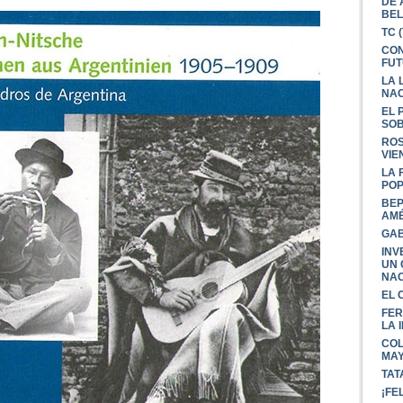
DE 
BEL
TC 
CON
FU
LA 
NAC
EL 
SO
ROS
VIE
LA 
PO
BEP
AMÉ
GAB
INV
UN 
NAC
EL 
FER
LA 
COL
MA
TAT
¡FE