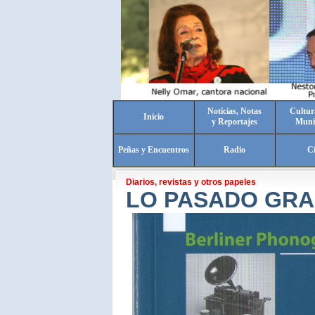
Noticias, Notas
Cultur
Inicio
y Reportajes
Muni
Peñas y Encuentros
Radio
C
Diarios, revistas y otros papeles
LO PASADO GRA