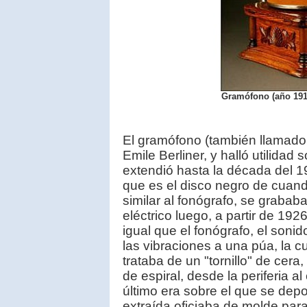
Gramófono (año 191
El gramófono (también llamado 
Emile Berliner, y halló utilidad
extendió hasta la década del 1
que es el disco negro de cuan
similar al fonógrafo, se graba
eléctrico luego, a partir de 192
igual que el fonógrafo, el son
las vibraciones a una púa, la cu
trataba de un "tornillo" de cer
de espiral, desde la periferia a
último era sobre el que se depo
extraída oficiaba de molde par