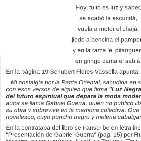
Hoy, tuito es luz y saber
se acabó la escuridá,
vuela a motor el chajá,
jiede a bencina el pampe
y en la rama ‘el pitangue
en gringo canta el sabiá
En la página 19 Schubert Flores Vassella apunta:
...Mi nostalgia por la Patria Oriental, sacudida e
con esos versos de alguien que firma
"Luz Negra"
del futuro espiritual que depara la moda mode
autor se llama Gabriel Guerra, quien no publicó li
su obra y sobrevive en la memoria colectiva. Qu
novelesco, cuyo poncho negro y melena cabalgan a
En la contratapa del libro se transcribe en letra inc
"Presentación de Gabriel Guerra" (pag. 15) por
R