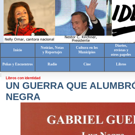
Diarios,
Noticias, Notas
Cultura en los
Inicio
revistas y
y Reportajes
Municipios
otros papeles
Peñas y Encuentros
Radio
Cine
Libros
Libros con identidad
UN GUERRA QUE ALUMBRÓ
NEGRA