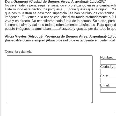
Dora Giannoni
(
Ciudad de Buenos Aires
,
Argentina
)- 13/05/2024
No sé si vale la pena seguir enseñando y profetizando en este cambalache
Este mundo está hecho una porquería......¿qué querés que te diga? ¡¡¡¡Me
que nos muestran es casi todo superficial, se han perdido los contenidos,
imágenes. El viernes a la noche escuché disfrutando profundamente a Jul
vivo y en directo. No necesitaron nada fuera de lo común. Solo arte, puro
llenaron el alma y salimos todos profundamente satisfechos. Para qué jode
puesto imágenes la arruinaban........Abrazote y gracias por dar todo lo qu
Alicia Vieytes
(
Adrogué, Provincia de Buenos Aires
,
Argentina
)- 13/0
¡Impecable como siempre! ¡Abrazo de radio de esta oyente empedernida!
Comentá esta nota: