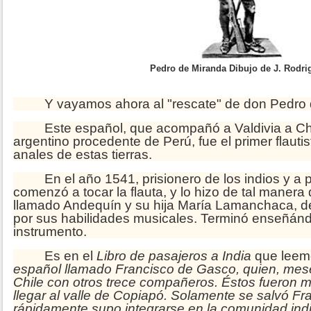
Pedro de Miranda Dibujo de J. Rodri
Y vayamos ahora al "rescate" de don Pedro 
Este español, que acompañó a Valdivia a Chile
argentino procedente de Perú, fue el primer flauti
anales de estas tierras.
En el año 1541, prisionero de los indios y a p
comenzó a tocar la flauta, y lo hizo de tal manera 
llamado Andequín y su hija María Lamanchaca, dec
por sus habilidades musicales. Terminó enseñánd
instrumento.
Es en el
Libro de pasajeros a India
que leem
español llamado Francisco de Gasco, quien, mese
Chile con otros trece compañeros. Éstos fueron mu
llegar al valle de Copiapó. Solamente se salvó F
rápidamente supo integrarse en la comunidad in