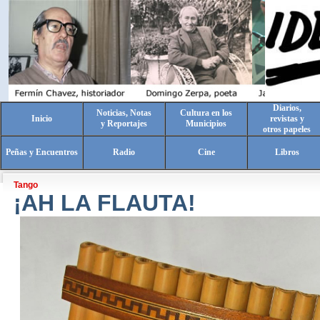
Diarios,
Noticias, Notas
Cultura en los
Inicio
revistas y
y Reportajes
Municipios
otros papeles
Peñas y Encuentros
Radio
Cine
Libros
Tango
¡AH LA FLAUTA!