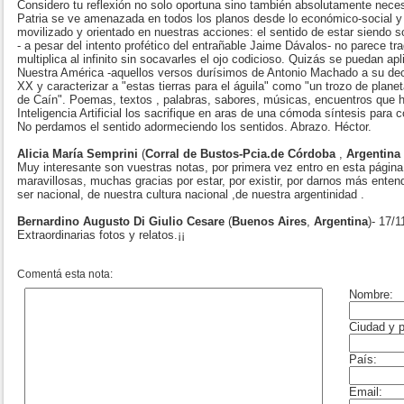
Considero tu reflexión no solo oportuna sino también absolutamente neces
Patria se ve amenazada en todos los planos desde lo económico-social y 
movilizado y orientado en nuestras acciones: el sentido de estar siendo 
- a pesar del intento profético del entrañable Jaime Dávalos- no parece tra
multiplica al infinito sin socavarles el ojo codicioso. Quizás se puedan apl
Nuestra América -aquellos versos durísimos de Antonio Machado a su decad
XX y caracterizar a "estas tierras para el águila" como "un trozo de plan
de Caín". Poemas, textos , palabras, sabores, músicas, encuentros que 
Inteligencia Artificial los sacrifique en aras de una cómoda síntesis para 
No perdamos el sentido adormeciendo los sentidos. Abrazo. Héctor.
Alicia María Semprini
(
Corral de Bustos-Pcia.de Córdoba
,
Argentina
Muy interesante son vuestras notas, por primera vez entro en esta págin
maravillosas, muchas gracias por estar, por existir, por darnos más ente
ser nacional, de nuestra cultura nacional ,de nuestra argentinidad .
Bernardino Augusto Di Giulio Cesare
(
Buenos Aires
,
Argentina
)- 17/
Extraordinarias fotos y relatos.¡¡
Comentá esta nota: