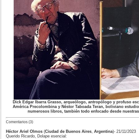
Dick Edgar Ibarra Grasso, arqueólogo, antropólogo y profuso escr
América Precolombina y Néstor Taboada Teran, boliviano estudio
numerosos libros, también todo enfocado desde nuestras
Comentarios (3)
Héctor Ariel Olmos
(
Ciudad de Buenos Aires
,
Argentina
)- 21/11/2023
Querido Ricardo, Dolape esencial: