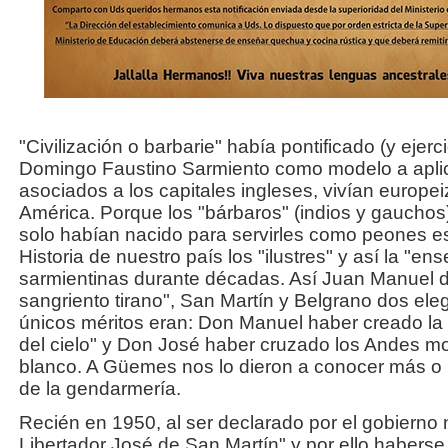
"Civilización o barbarie" había pontificado (y ejerc
Domingo Faustino Sarmiento como modelo a aplica
asociados a los capitales ingleses, vivían europe
América. Porque los "bárbaros" (indios y gaucho
solo habían nacido para servirles como peones esc
Historia de nuestro país los "ilustres" y así la "e
sarmientinas durante décadas. Así Juan Manuel 
sangriento tirano", San Martín y Belgrano dos ele
únicos méritos eran: Don Manuel haber creado la 
del cielo" y Don José haber cruzado los Andes m
blanco. A Güemes nos lo dieron a conocer más o
de la gendarmería.
Recién en 1950, al ser declarado por el gobierno 
Libertador José de San Martín" y por ello habers