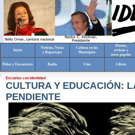
Diarios,
Noticias, Notas
Cultura en los
Inicio
revistas y
y Reportajes
Municipios
otros papeles
Peñas y Encuentros
Radio
Cine
Libros
Escuelas con identidad
CULTURA Y EDUCACIÓN: L
PENDIENTE