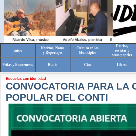
Diarios,
Noticias, Notas
Cultura en los
Inicio
revistas y
y Reportajes
Municipios
otros papeles
Peñas y Encuentros
Radio
Cine
Libros
Escuelas con identidad
CONVOCATORIA PARA LA
POPULAR DEL CONTI