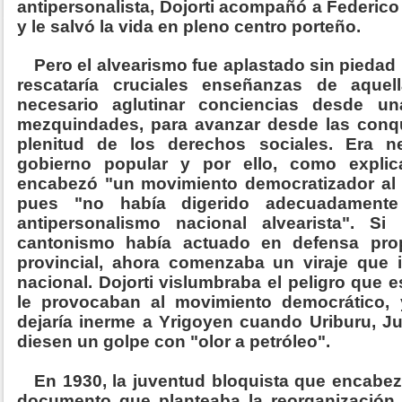
antipersonalista, Dojorti acompañó a Federic
y le salvó la vida en pleno centro porteño.
Pero el alvearismo fue aplastado sin piedad
rescataría cruciales enseñanzas de aque
necesario aglutinar conciencias desde un
mezquindades, para avanzar desde las conqui
plenitud de los derechos sociales. Era n
gobierno popular y por ello, como explic
encabezó "un movimiento democratizador al i
pues "no había digerido adecuadamente
antipersonalismo nacional alvearista". S
cantonismo había actuado en defensa pro
provincial, ahora comenzaba un viraje que ib
nacional. Dojorti vislumbraba el peligro que e
le provocaban al movimiento democrático,
dejaría inerme a Yrigoyen cuando Uriburu, Just
diesen un golpe con "olor a petróleo".
En 1930, la juventud bloquista que encabez
documento que planteaba la reorganización 