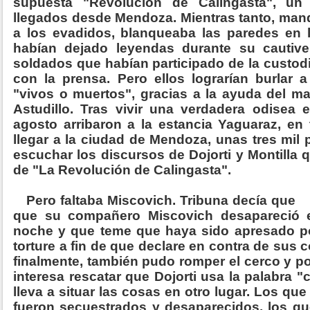
supuesta "Revolución de Calingasta", un
llegados desde Mendoza. Mientras tanto, man
a los evadidos, blanqueaba las paredes en
habían dejado leyendas durante su cautiver
soldados que habían participado de la custod
con la prensa. Pero ellos lograrían burlar
"vivos o muertos", gracias a la ayuda del 
Astudillo. Tras vivir una verdadera odisea e
agosto arribaron a la estancia Yaguaraz, en 
llegar a la ciudad de Mendoza, unas tres mil
escuchar los discursos de Dojorti y Montilla 
de "La Revolución de Calingasta".
Pero faltaba Miscovich. Tribuna decía que
que su compañero Miscovich desapareció e
noche y que teme que haya sido apresado por
torture a fin de que declare en contra de sus
finalmente, también pudo romper el cerco y p
interesa rescatar que Dojorti usa la palabra
lleva a situar las cosas en otro lugar. Los que 
fueron secuestrados y desaparecidos, los q