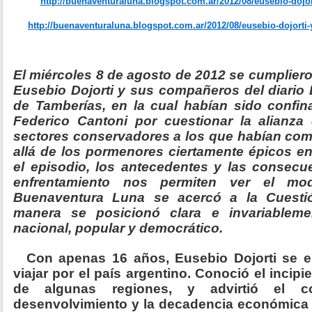
http://buenaventuraluna.blogspot.com.ar/2012/08/eusebio-dojort
http://buenaventuraluna.blogspot.com.ar/2012/08/eusebio-dojorti-
El miércoles 8 de agosto de 2012 se cumplier
Eusebio Dojorti y sus compañeros del diario 
de Tamberías, en la cual habían sido confi
Federico Cantoni por cuestionar la alianza
sectores conservadores a los que habían comb
allá de los pormenores ciertamente épicos en
el episodio, los antecedentes y las consecue
enfrentamiento nos permiten ver el m
Buenaventura Luna se acercó a la Cuesti
manera se posicionó clara e invariablem
nacional, popular y democrático.
Con apenas 16 años, Eusebio Dojorti se 
viajar por el país argentino. Conoció el incipie
de algunas regiones, y advirtió el c
desenvolvimiento y la decadencia económica d