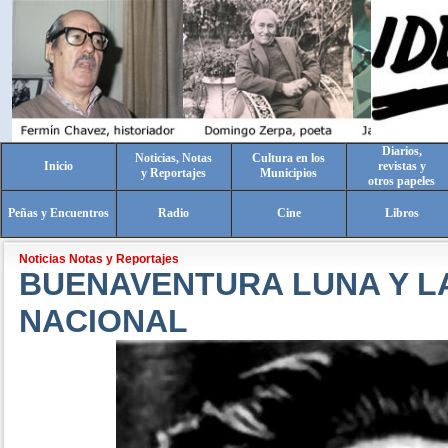
Diarios,
Noticias, Notas
Cultura en los
Inicio
revistas y
y Reportajes
Municipios
otros papeles
Peñas y Encuentros
Radio
Cine
Libros
Noticias Notas y Reportajes
BUENAVENTURA LUNA Y L
NACIONAL