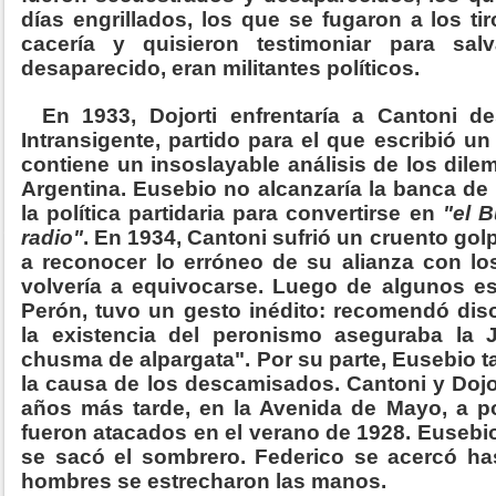
días engrillados, los que se fugaron a los tir
cacería y quisieron testimoniar para sa
desaparecido, eran militantes políticos.
En 1933, Dojorti enfrentaría a Cantoni d
Intransigente, partido para el que escribió un
contiene un insoslayable análisis de los dil
Argentina. Eusebio no alcanzaría la banca de
la política partidaria para convertirse en
"el 
radio"
. En 1934, Cantoni sufrió un cruento gol
a reconocer lo erróneo de su alianza con l
volvería a equivocarse. Luego de algunos e
Perón, tuvo un gesto inédito: recomendó dis
la existencia del peronismo aseguraba la J
chusma de alpargata". Por su parte, Eusebio 
la causa de los descamisados. Cantoni y Dojor
años más tarde, en la Avenida de Mayo, a 
fueron atacados en el verano de 1928. Eusebio 
se sacó el sombrero. Federico se acercó ha
hombres se estrecharon las manos.