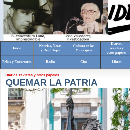
Diarios,
Noticias, Notas
Cultura en los
Inicio
revistas y
y Reportajes
Municipios
otros papeles
Peñas y Encuentros
Radio
Cine
Libros
Diarios, revistas y otros papeles
QUEMAR LA PATRIA