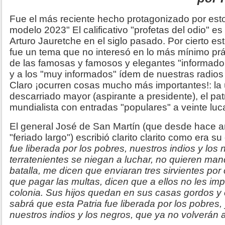
Fue el más reciente hecho protagonizado por esto
modelo 2023" El calificativo "profetas del odio" e
Arturo Jauretche en el siglo pasado. Por cierto est
fue un tema que no interesó en lo más mínimo prác
de las famosas y famosos y elegantes "informador
y a los "muy informados" ídem de nuestras radios 
Claro ¡ocurren cosas mucho más importantes!: la úl
descarriado mayor (aspirante a presidente), el patri
mundialista con entradas "populares" a veinte luca
El general José de San Martín (que desde hace 
"feriado largo") escribió clarito clarito como era 
fue liberada por los pobres, nuestros indios y los n
terratenientes se niegan a luchar, no quieren mand
batalla, me dicen que enviaran tres sirvientes por
que pagar las multas, dicen que a ellos no les imp
colonia. Sus hijos quedan en sus casas gordos y
sabrá que esta Patria fue liberada por los pobres, 
nuestros indios y los negros, que ya no volverán 