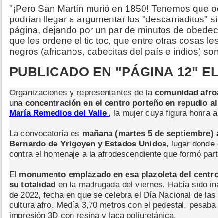
"¡Pero San Martín murió en 1850! Tenemos que oc
podrían llegar a argumentar los "descarriaditos" si
página, dejando por un par de minutos de obedec
que les ordene el tic toc, que entre otras cosas l
negros (africanos, cabecitas del país e indios) so
PUBLICADO EN "PÁGINA 12" EL 
Organizaciones y representantes de la
comunidad afro
una
concentración en el centro porteño en repudio a
María Remedios del Valle
, la mujer cuya figura honra a
La convocatoria es
mañana (martes 5 de septiembre) a 
Bernardo de Yrigoyen y Estados Unidos
, lugar donde 
contra el homenaje a la afrodescendiente que formó parte
El
monumento emplazado en esa plazoleta del centr
su totalidad
en la madrugada del viernes. Había sido i
de 2022, fecha en que se celebra el Día Nacional de las 
cultura afro. Medía 3,70 metros con el pedestal, pesaba 
impresión 3D con resina y laca poliuretánica.