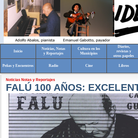
Diarios,
Noticias, Notas
Cultura en los
Inicio
revistas y
y Reportajes
Municipios
otros papeles
Peñas y Encuentros
Radio
Cine
Libros
Noticias Notas y Reportajes
FALÚ 100 AÑOS: EXCELE