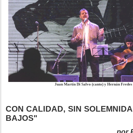
Juan Martín Di Salvo (canto) y Hernán Fredes 
CON CALIDAD, SIN SOLEMNIDA
BAJOS"
por 