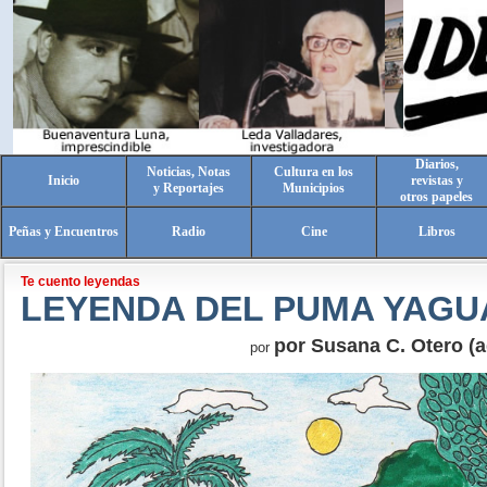
Diarios,
Noticias, Notas
Cultura en los
Inicio
revistas y
y Reportajes
Municipios
otros papeles
Peñas y Encuentros
Radio
Cine
Libros
Te cuento leyendas
LEYENDA DEL PUMA YAGU
por Susana C. Otero (a
por