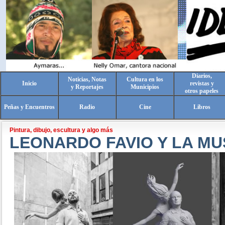
Diarios,
Noticias, Notas
Cultura en los
Inicio
revistas y
y Reportajes
Municipios
otros papeles
Peñas y Encuentros
Radio
Cine
Libros
Pintura, dibujo, escultura y algo más
LEONARDO FAVIO Y LA MU