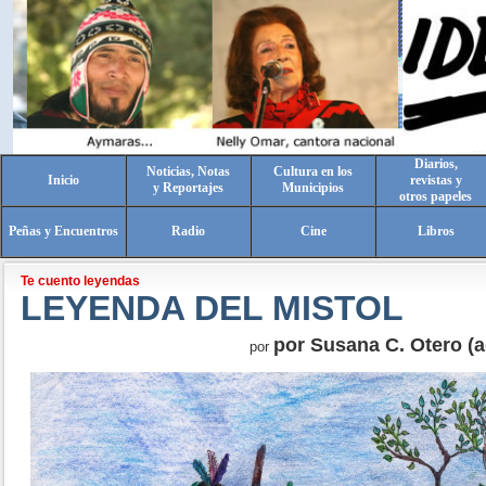
Diarios,
Noticias, Notas
Cultura en los
Inicio
revistas y
y Reportajes
Municipios
otros papeles
Peñas y Encuentros
Radio
Cine
Libros
Te cuento leyendas
LEYENDA DEL MISTOL
por Susana C. Otero (a
por