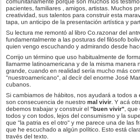
comunitariamente porque son muchos los testimon
pacientes, familiares , amigos, artistas. Muchos p
creatividad, sus talentos para construir esta marav
tapa, un anticipo de la presentación artística y par
Su lectura me remontó al libro Co.razonar del ant
fundamentalmente a las posturas del filósofo boli
quien vengo escuchando y admirando desde hac
Corrijo un término que uso habitualmente de for
llamarme latinoamericana y de la misma manera n
grande, cuando en realidad sería mucho más corre
"nuestroamericano", al decír del enorme José Mart
cubanos.
Si cambiamos de hábitos, nos ayudará a todos a e
son consecuencia de nuestro
mal vivir
. Y acá ot
debemos trabajar y construir el
"buen vivir"
, que
todos y con todos, lejos del consumismo y la superf
que "la patria es el otro" y me parece una de las
que he escuchado a algún político. Esto está clar
través del texto.