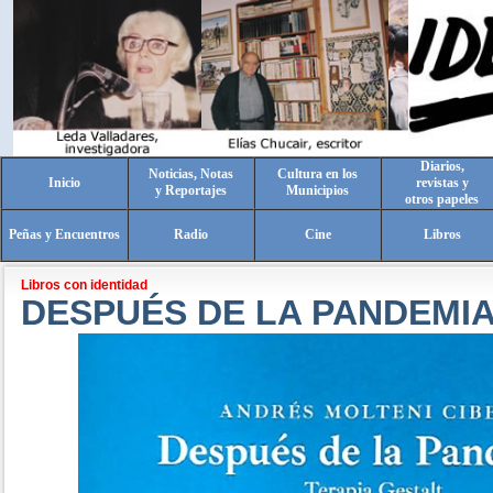
Diarios,
Noticias, Notas
Cultura en los
Inicio
revistas y
y Reportajes
Municipios
otros papeles
Peñas y Encuentros
Radio
Cine
Libros
Libros con identidad
DESPUÉS DE LA PANDEMI